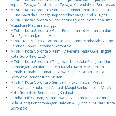
kepada Tenaga Pendidik dan Tenaga Kependidikan Berprestasi
MTsN 1 Kota Gorontalo Serahkan Cenderamata kepada Guru
Purna Bakti dan Tenaga Kependidikan yang Beralih Tugas
MTsN 1 Kota Gorontalo Perkuat Sinergi dan Profesionalisme
Wujudkan Madrasah Unggul
MTsN 1 Kota Gorontalo Gelar Peringatan 10 Muharram dan
Doa Syukuran Jamaah Haji
Kepala MTsN 1 Kota Gorontalo Ikuti Camp Madrasah Bidang
Pendma Kanwil Kemenag Gorontalo
MTsN 1 Kota Gorontalo Kirim 17 Peserta pada OSN Tingkat
Kota Gorontalo 2026
MTsN 1 Kota Gorontalo Tegaskan Tidak Ada Pungutan Liar,
Sumbangan Bersifat Sukarela Melalui Komite Madrasah
Ramah Tamah Penamatan Siswa Kelas IX MTsN 1 Kota
Gorontalo Berlangsung Meriah
MTsN 1 Kota Gorontalo Sembelih 7 Ekor Hewan Kurban
Pelaksanaan Sholat Idul Adha di Masjid Seribu Rupiah MTsN 1
Kota Gorontalo Berlangsung Khidmat
Lomba Hafiz Quran, Mahasiswa IAIN Sultan Amai Gorontalo
Gelar Ajang Pengembangan Hafalan Al-Qur’an di MTsN 1 Kota
Gorontalo