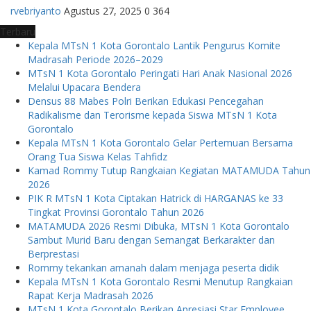
rvebriyanto
Agustus 27, 2025
0
364
Terbaru
Kepala MTsN 1 Kota Gorontalo Lantik Pengurus Komite
Madrasah Periode 2026–2029
MTsN 1 Kota Gorontalo Peringati Hari Anak Nasional 2026
Melalui Upacara Bendera
Densus 88 Mabes Polri Berikan Edukasi Pencegahan
Radikalisme dan Terorisme kepada Siswa MTsN 1 Kota
Gorontalo
Kepala MTsN 1 Kota Gorontalo Gelar Pertemuan Bersama
Orang Tua Siswa Kelas Tahfidz
Kamad Rommy Tutup Rangkaian Kegiatan MATAMUDA Tahun
2026
PIK R MTsN 1 Kota Ciptakan Hatrick di HARGANAS ke 33
Tingkat Provinsi Gorontalo Tahun 2026
MATAMUDA 2026 Resmi Dibuka, MTsN 1 Kota Gorontalo
Sambut Murid Baru dengan Semangat Berkarakter dan
Berprestasi
Rommy tekankan amanah dalam menjaga peserta didik
Kepala MTsN 1 Kota Gorontalo Resmi Menutup Rangkaian
Rapat Kerja Madrasah 2026
MTsN 1 Kota Gorontalo Berikan Apresiasi Star Employee