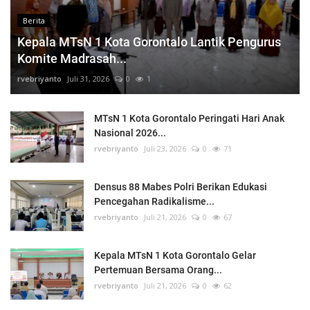
Berita
Kepala MTsN 1 Kota Gorontalo Lantik Pengurus
Komite Madrasah...
rvebriyanto
Juli 31, 2026
0
1
MTsN 1 Kota Gorontalo Peringati Hari Anak
Nasional 2026...
rvebriyanto
Juli 23, 2026
0
71
Densus 88 Mabes Polri Berikan Edukasi
Pencegahan Radikalisme...
rvebriyanto
Juli 21, 2026
0
67
Kepala MTsN 1 Kota Gorontalo Gelar
Pertemuan Bersama Orang...
rvebriyanto
Juli 21, 2026
0
62