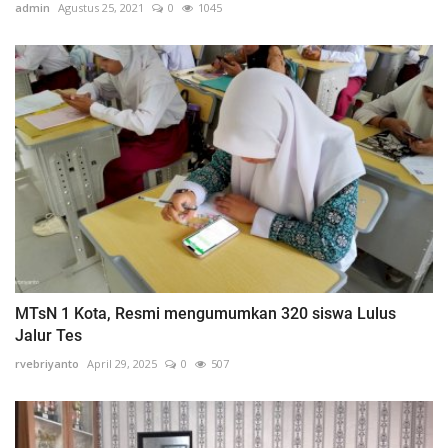
admin
Agustus 25, 2021
0
1045
MTsN 1 Kota, Resmi mengumumkan 320 siswa Lulus
Jalur Tes
rvebriyanto
April 29, 2025
0
507