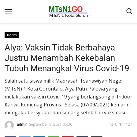
Berita
Alya: Vaksin Tidak Berbahaya
Beranda
Justru Menambah Kekebalan
Berita
Tubuh Menangkal Virus Covid-19
Kontak
Salah satu siswa milik Madrasah Tsanawiyah Negeri
Galeri
(MTsN) 1 Kota Gorontalo, Alya Putri Palowa yang
OPINI
melakukan vaksin Covid-19 yang berlangsung di Indoor
Kanwil Kemenag Provinsi, Selasa (07/09/2021) kemarin
Syarat dan Ketentuan
mengaku bersyukur dan senang setelah di vaksinasi.
Aplikasi
admin
September 9, 2021 05:30
0
1124
Pengumuman