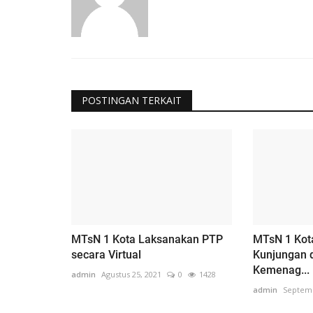
POSTINGAN TERKAIT
MTsN 1 Kota Laksanakan PTP
MTsN 1 Kot
secara Virtual
Kunjungan 
Kemenag...
admin
Agustus 25, 2021
0
1428
admin
Septemb