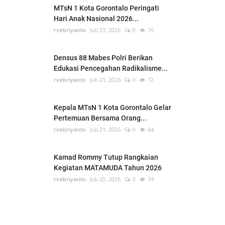
MTsN 1 Kota Gorontalo Peringati
Hari Anak Nasional 2026...
rvebriyanto
Juli 23, 2026
0
76
Densus 88 Mabes Polri Berikan
Edukasi Pencegahan Radikalisme...
rvebriyanto
Juli 21, 2026
0
72
Kepala MTsN 1 Kota Gorontalo Gelar
Pertemuan Bersama Orang...
rvebriyanto
Juli 21, 2026
0
64
Kamad Rommy Tutup Rangkaian
Kegiatan MATAMUDA Tahun 2026
rvebriyanto
Juli 20, 2026
0
74