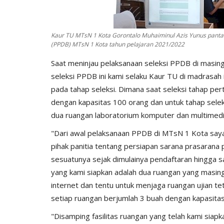
Kaur TU MTsN 1 Kota Gorontalo Muhaiminul Azis Yunus panta
(PPDB) MTsN 1 Kota tahun pelajaran 2021/2022
Saat meninjau pelaksanaan seleksi PPDB di masing
seleksi PPDB ini kami selaku Kaur TU di madrasah 
pada tahap seleksi. Dimana saat seleksi tahap pert
dengan kapasitas 100 orang dan untuk tahap seleks
dua ruangan laboratorium komputer dan multimedia
"Dari awal pelaksanaan PPDB di MTsN 1 Kota saya
pihak panitia tentang persiapan sarana prasarana
sesuatunya sejak dimulainya pendaftaran hingga saa
yang kami siapkan adalah dua ruangan yang masin
internet dan tentu untuk menjaga ruangan ujian te
setiap ruangan berjumlah 3 buah dengan kapasitas 
"Disamping fasilitas ruangan yang telah kami siap