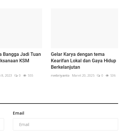
a Bangga Jadi Tuan
Gelar Karya dengan tema
aksanaan KSM
Kearifan Lokal dan Gaya Hidup
Berkelanjutan
i 8, 2023
0
555
rvebriyanto
Maret 20, 2025
0
536
Email