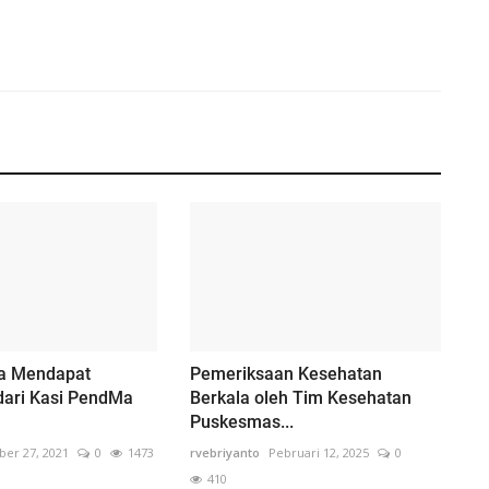
a Mendapat
Pemeriksaan Kesehatan
dari Kasi PendMa
Berkala oleh Tim Kesehatan
Puskesmas...
er 27, 2021
0
1473
rvebriyanto
Pebruari 12, 2025
0
410