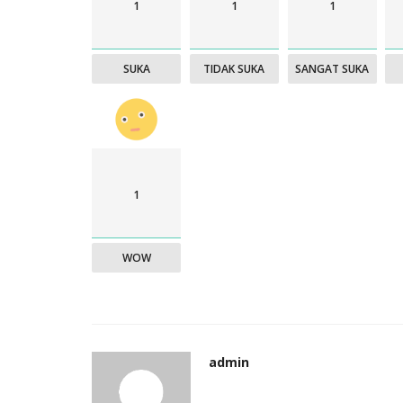
1
1
1
SUKA
TIDAK SUKA
SANGAT SUKA
1
WOW
admin