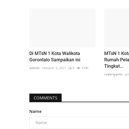
Di MTsN 1 Kota Walikota
MTsN 1 Kot
Gorontalo Sampaikan ini
Rumah Pel
Tingkat...
admin
Oktober 5, 2021
0
1340
rvebriyanto
Jul
COMMENTS
Name