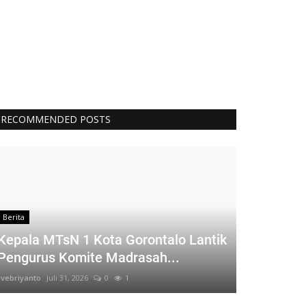
RECOMMENDED POSTS
Berita
Kepala MTsN 1 Kota Gorontalo Lantik
Pengurus Komite Madrasah...
rvebriyanto
Juli 31, 2026
0
1