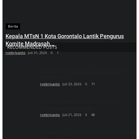
Berita
Kepala MTsN 1 Kota Gorontalo Lantik Pengurus
Komite Madrasah...
RECOMMENDED POSTS
rvebriyanto
Juli 31, 2026
0
1
MTsN 1 Kota Gorontalo Peringati Hari Anak
Nasional 2026...
rvebriyanto
Juli 23, 2026
0
71
Densus 88 Mabes Polri Berikan Edukasi
Pencegahan Radikalisme...
rvebriyanto
Juli 21, 2026
0
68
Kepala MTsN 1 Kota Gorontalo Gelar Pertemuan
Bersama Orang...