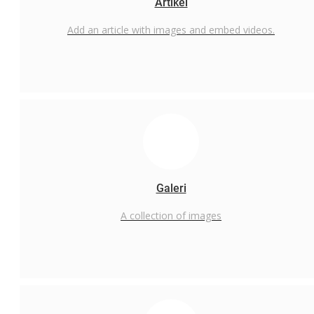
Artikel
PTSP Online
Add an article with images and embed videos.
SI-LEKHA (Guru dan Non ASN)
LKH Digital ( PPPK)
Madani
Pengumuman
PENGUMUMAN JALUR PRESTASI
PENGUMUMAN KELULUSAN PESERTA UJIAN CBT
Pengumuman Kelulusan
Galeri
Layanan Publik
A collection of images
Layanan pengaduan
Survey Layanan
Layanan PTSP
SP4N-LAPOR