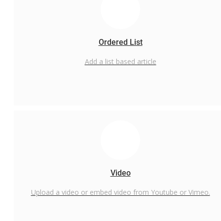
PPID
Whistleblowing System
Tentang Kami
Ordered List
Add a list based article
Video
Upload a video or embed video from Youtube or Vimeo.