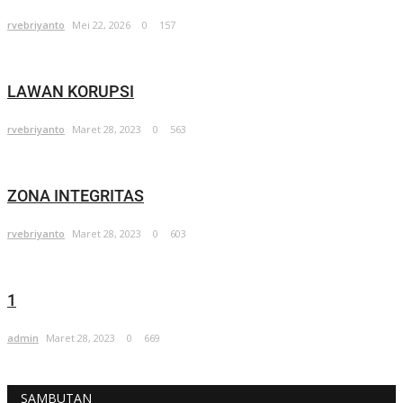
rvebriyanto
Mei 22, 2026
0
157
LAWAN KORUPSI
rvebriyanto
Maret 28, 2023
0
563
ZONA INTEGRITAS
rvebriyanto
Maret 28, 2023
0
603
1
admin
Maret 28, 2023
0
669
SAMBUTAN