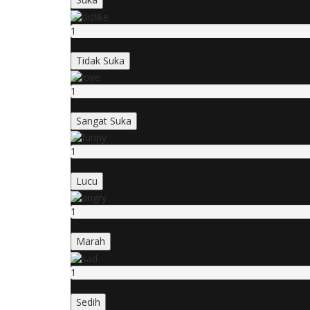
1
Tidak Suka
1
Sangat Suka
1
Lucu
1
Marah
1
Sedih