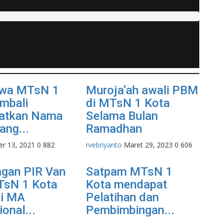
swa MTsN 1
Muroja’ah awali PBM
mbali
di MTsN 1 Kota
atkan Nama
Selama Bulan
ang...
Ramadhan
er 13, 2021
0
882
rvebriyanto
Maret 29, 2023
0
606
gan PIR Van
Satpam MTsN 1
TsN 1 Kota
Kota mendapat
gi MA
Pelatihan dan
ional...
Pembimbingan...