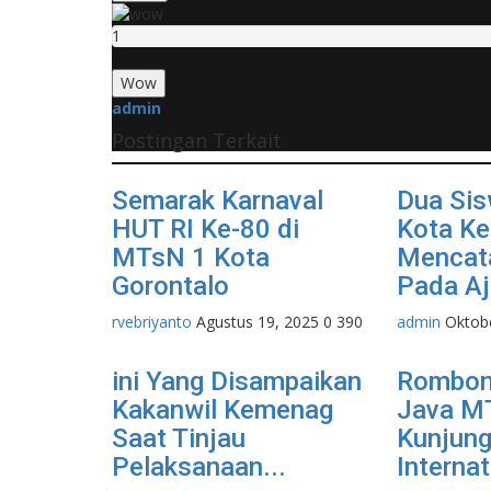
1
Wow
admin
Postingan Terkait
Semarak Karnaval
Dua Si
HUT RI Ke-80 di
Kota Ke
MTsN 1 Kota
Mencat
Gorontalo
Pada Aj
rvebriyanto
Agustus 19, 2025
0
390
admin
Oktob
ini Yang Disampaikan
Rombon
Kakanwil Kemenag
Java M
Saat Tinjau
Kunjun
Pelaksanaan...
Internat