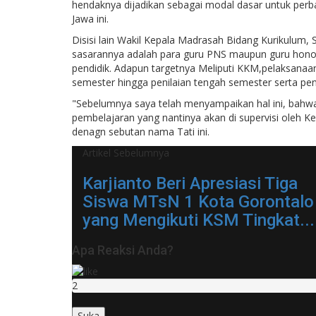
hendaknya dijadikan sebagai modal dasar untuk perba
Jawa ini.
Disisi lain Wakil Kepala Madrasah Bidang Kurikulum,
sasarannya adalah para guru PNS maupun guru honore
pendidik. Adapun targetnya Meliputi KKM,pelaksanaa
semester hingga penilaian tengah semester serta peni
"Sebelumnya saya telah menyampaikan hal ini, bahw
pembelajaran yang nantinya akan di supervisi oleh K
denagn sebutan nama Tati ini.
Artikel Sebelumnya
Karjianto Beri Apresiasi Tiga
Siswa MTsN 1 Kota Gorontalo
yang Mengikuti KSM Tingkat...
Apa Reaksi Anda?
2
Suka