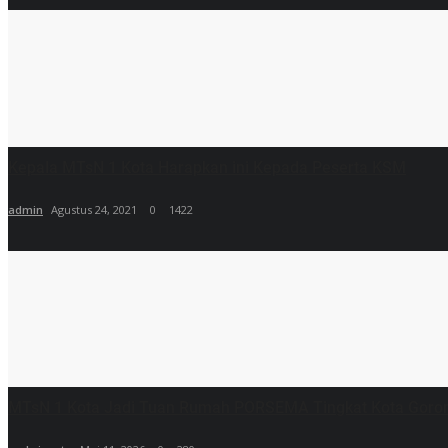
Kepala MTsN 1 Kota Harapkan ini Kepada Peserta KSM
admin
Agustus 24, 2021
0
1422
MTsN 1 Kota Jadi Tuan Rumah PORSEMA Tingkat Kota Goron