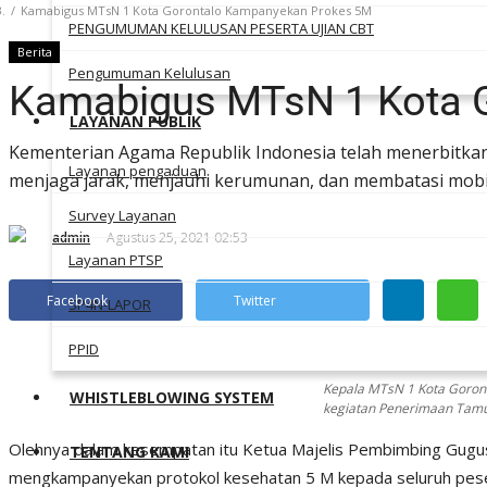
Kamabigus MTsN 1 Kota Gorontalo Kampanyekan Prokes 5M
PENGUMUMAN KELULUSAN PESERTA UJIAN CBT
Berita
Pengumuman Kelulusan
Kamabigus MTsN 1 Kota 
LAYANAN PUBLIK
Kementerian Agama Republik Indonesia telah menerbitka
Layanan pengaduan
menjaga jarak, menjauhi kerumunan, dan membatasi mobi
Survey Layanan
admin
Agustus 25, 2021 02:53
Layanan PTSP
Facebook
Twitter
SP4N-LAPOR
PPID
Kepala MTsN 1 Kota Goron
WHISTLEBLOWING SYSTEM
kegiatan Penerimaan Tamu
Olehnya dalam kesempatan itu Ketua Majelis Pembimbing Gug
TENTANG KAMI
mengkampanyekan protokol kesehatan 5 M kepada seluruh peser