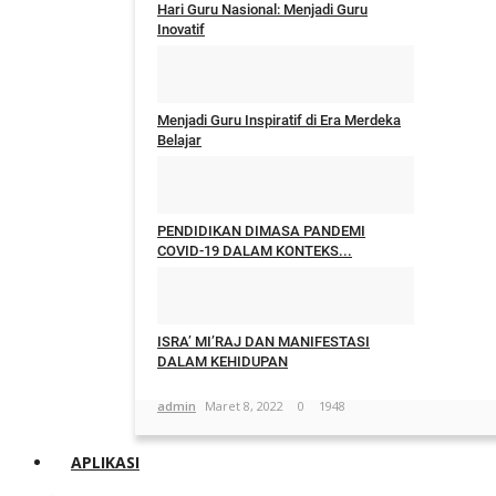
Hari Guru Nasional: Menjadi Guru
Inovatif
rvebriyanto
Maret 28, 2023
0
1126
Menjadi Guru Inspiratif di Era Merdeka
Belajar
rvebriyanto
Maret 28, 2023
2
1143
PENDIDIKAN DIMASA PANDEMI
COVID-19 DALAM KONTEKS...
admin
Mei 11, 2022
0
1606
ISRA’ MI’RAJ DAN MANIFESTASI
DALAM KEHIDUPAN
admin
Maret 8, 2022
0
1948
APLIKASI