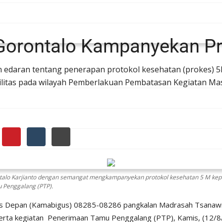
Gorontalo Kampanyekan P
n edaran tentang penerapan protokol kesehatan (prokes) 
litas pada wilayah Pemberlakuan Pembatasan Kegiatan Ma
talo Karjianto dengan semangat mengkampanyekan protokol kesehatan 5 M kep
 Penggalang (PTP).
us Depan (Kamabigus) 08285-08286 pangkalan Madrasah Tsanawi
ta kegiatan Penerimaan Tamu Penggalang (PTP), Kamis, (12/8/21