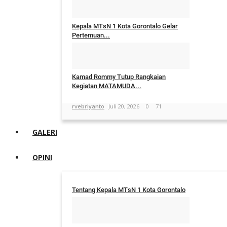
rvebriyanto
Juli 21, 2026
0
69
Kepala MTsN 1 Kota Gorontalo Gelar
Pertemuan...
rvebriyanto
Juli 21, 2026
0
63
Kamad Rommy Tutup Rangkaian
Kegiatan MATAMUDA...
rvebriyanto
Juli 20, 2026
0
71
GALERI
OPINI
Tentang Kepala MTsN 1 Kota Gorontalo
rvebriyanto
Nopember 17, 2023
0
2683