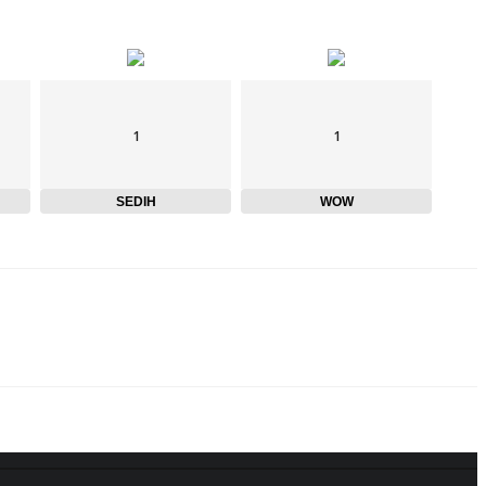
1
1
SEDIH
WOW