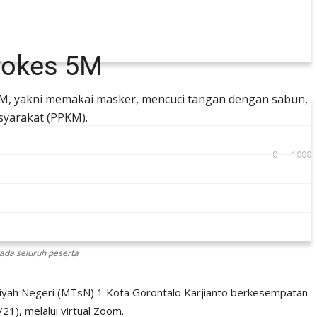
rokes 5M
5M, yakni memakai masker, mencuci tangan dengan sabun,
syarakat (PPKM).
0
1000
ada seluruh peserta
yah Negeri (MTsN) 1 Kota Gorontalo Karjianto berkesempatan
), melalui virtual Zoom.