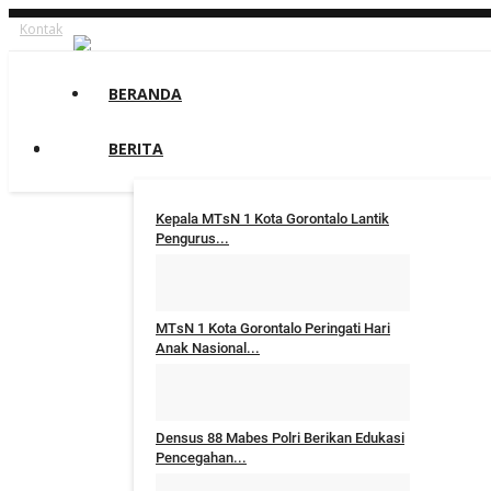
Kontak
BERANDA
BERITA
Kepala MTsN 1 Kota Gorontalo Lantik
Pengurus...
rvebriyanto
Juli 31, 2026
0
1
MTsN 1 Kota Gorontalo Peringati Hari
Anak Nasional...
rvebriyanto
Juli 23, 2026
0
74
Densus 88 Mabes Polri Berikan Edukasi
Pencegahan...