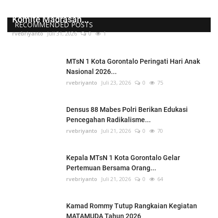
Kepala MTsN 1 Kota Gorontalo Lantik Pengurus
Komite Madrasah...
RECOMMENDED POSTS
rvebriyanto
Juli 31, 2026
0
1
MTsN 1 Kota Gorontalo Peringati Hari Anak
Nasional 2026...
rvebriyanto
Juli 23, 2026
0
75
Densus 88 Mabes Polri Berikan Edukasi
Pencegahan Radikalisme...
rvebriyanto
Juli 21, 2026
0
70
Kepala MTsN 1 Kota Gorontalo Gelar
Pertemuan Bersama Orang...
rvebriyanto
Juli 21, 2026
0
64
Kamad Rommy Tutup Rangkaian Kegiatan
MATAMUDA Tahun 2026