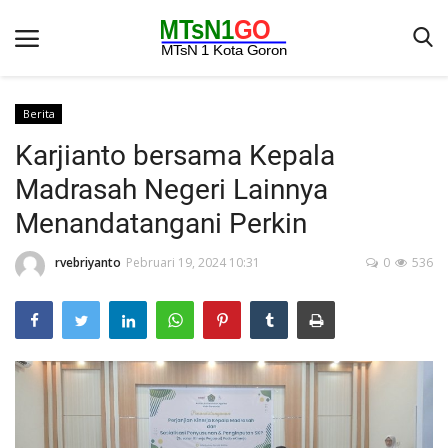
Berita
Karjianto bersama Kepala
Beranda
Madrasah Negeri Lainnya
Berita
Menandatangani Perkin
Kontak
rvebriyanto
Pebruari 19, 2024 10:31
0
536
Galeri
OPINI
Syarat dan Ketentuan
Aplikasi
Pengumuman