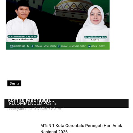
Berita
Kepala MTsN 1 Kota Gorontalo Lantik Pengurus
Komite Madrasah...
RECOMMENDED POSTS
rvebriyanto
Juli 31, 2026
0
1
MTsN 1 Kota Gorontalo Peringati Hari Anak
Nasional 2026...