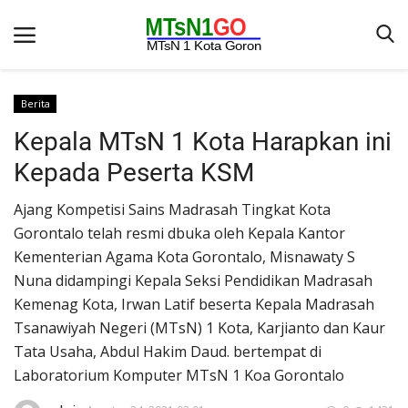
Berita
Kepala MTsN 1 Kota Harapkan ini
Beranda
Kepada Peserta KSM
Berita
Ajang Kompetisi Sains Madrasah Tingkat Kota
Kontak
Gorontalo telah resmi dbuka oleh Kepala Kantor
Galeri
Kementerian Agama Kota Gorontalo, Misnawaty S
OPINI
Nuna didampingi Kepala Seksi Pendidikan Madrasah
Kemenag Kota, Irwan Latif beserta Kepala Madrasah
Syarat dan Ketentuan
Tsanawiyah Negeri (MTsN) 1 Kota, Karjianto dan Kaur
Aplikasi
Tata Usaha, Abdul Hakim Daud. bertempat di
Laboratorium Komputer MTsN 1 Koa Gorontalo
Pengumuman