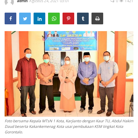
Layanan Publik
admin
Agustus 24, 2021 03:01
0
1421
Whistleblowing System
Tentang Kami
Foto bersama Kepala MTsN 1 Kota, Karjianto dengan Kaur TU, Abdul Hakim
Daud beserta Kakankemenag Kota usai pembukaan KSM tingkat Kota
Gorontalo.