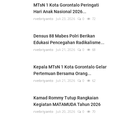
MTsN 1 Kota Gorontalo Peringati
Hari Anak Nasional 2026...
rvebriyanto
Juli 23, 2026
0
72
Densus 88 Mabes Polri Berikan
Edukasi Pencegahan Radikalisme...
rvebriyanto
Juli 21, 2026
0
68
Kepala MTsN 1 Kota Gorontalo Gelar
Pertemuan Bersama Orang...
rvebriyanto
Juli 21, 2026
0
62
Kamad Rommy Tutup Rangkaian
Kegiatan MATAMUDA Tahun 2026
rvebriyanto
Juli 20, 2026
0
70