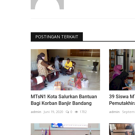
POSTINGAN TERKAIT
MTsN1 Kota Salurkan Bantuan
39 Siswa M
Bagi Korban Banjir Bandang
Pemutakhir
admin
Juni 19, 2020
0
1702
admin
Septemb