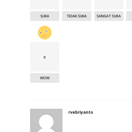
SUKA
TIDAK SUKA
SANGAT SUKA
0
WOW
rvebriyanto