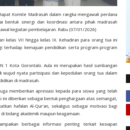
Rapat Komite Madrasah dalam rangka mengawali perdana
ai bentuk sinergi dan koordinasi antara pihak madrasah
awal kegiatan pembelajaran. Rabu (07/01/2026)
ri kelas VII hingga kelas IX. Kehadiran para orang tua ini
gi terhadap kemajuan pendidikan serta program-program
sN 1 Kota Gorontalo. Aula ini merupakan hasil sumbangan
 wujud nyata partisipasi dan kepedulian orang tua dalam
idikan di madrasah.
uga memberikan apresiasi kepada para siswa yang telah
si ini diberikan sebagai bentuk penghargaan atas semangat,
tkan hafalan Al-Qur’an, sekaligus sebagai motivasi bagi
aik di bidang akademik maupun keagamaan.
mpaikan berbagai informasi penting terkait kesiapan