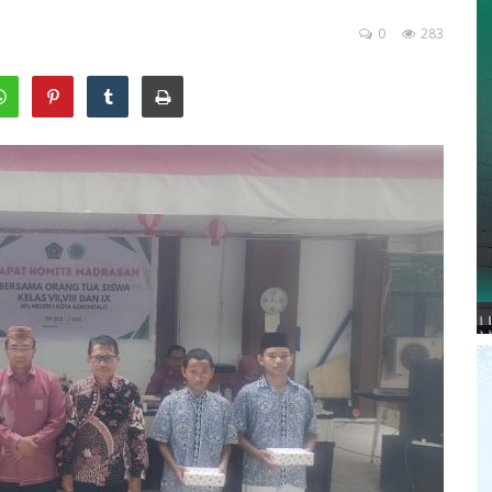
0
283