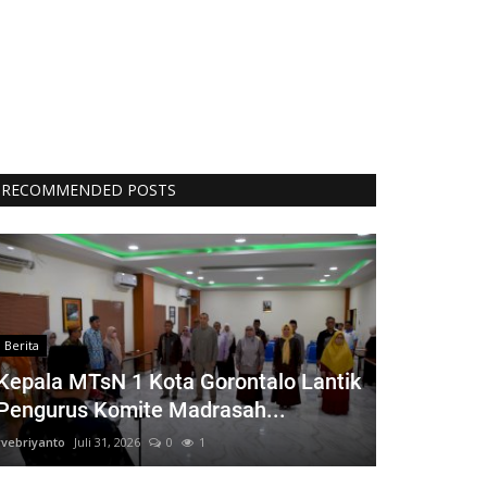
RECOMMENDED POSTS
Berita
Kepala MTsN 1 Kota Gorontalo Lantik
Pengurus Komite Madrasah...
rvebriyanto
Juli 31, 2026
0
1