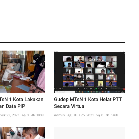
TsN 1 Kota Lakukan
Gudep MTsN 1 Kota Helat PTT
an Data PIP
Secara Virtual
er 22, 2021
0
1008
admin
Agustus 25, 2021
0
1488