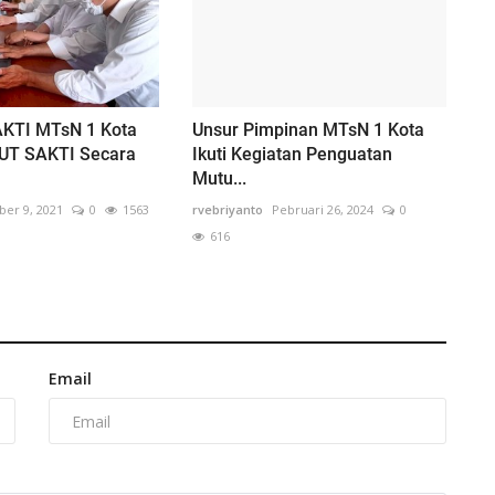
AKTI MTsN 1 Kota
Unsur Pimpinan MTsN 1 Kota
EUT SAKTI Secara
Ikuti Kegiatan Penguatan
Mutu...
er 9, 2021
0
1563
rvebriyanto
Pebruari 26, 2024
0
616
Email