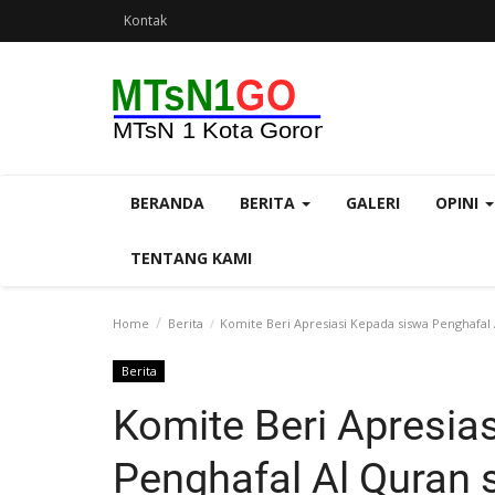
Kontak
BERANDA
BERITA
GALERI
OPINI
TENTANG KAMI
Home
Berita
Komite Beri Apresiasi Kepada siswa Penghafal 
Berita
Komite Beri Apresia
Penghafal Al Quran 