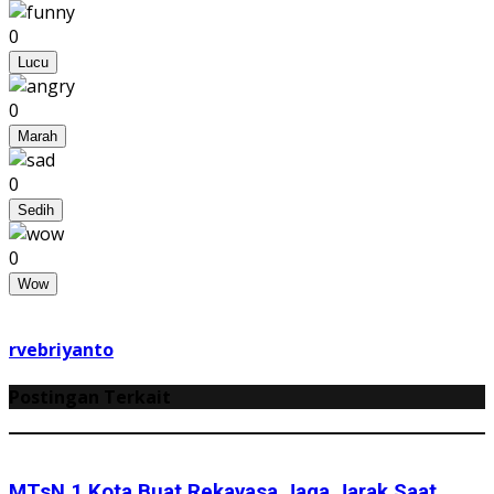
0
Lucu
0
Marah
0
Sedih
0
Wow
rvebriyanto
Postingan Terkait
MTsN 1 Kota Buat Rekayasa Jaga Jarak Saat