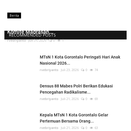
Berita
Kepala MTsN 1 Kota Gorontalo Lantik Pengurus
Komite Madrasah...
RECOMMENDED POSTS
rvebriyanto
Juli 31, 2026
0
1
MTsN 1 Kota Gorontalo Peringati Hari Anak
Nasional 2026...
rvebriyanto
Juli 23, 2026
0
74
Densus 88 Mabes Polri Berikan Edukasi
Pencegahan Radikalisme...
rvebriyanto
Juli 21, 2026
0
69
Kepala MTsN 1 Kota Gorontalo Gelar
Pertemuan Bersama Orang...
rvebriyanto
Juli 21, 2026
0
63