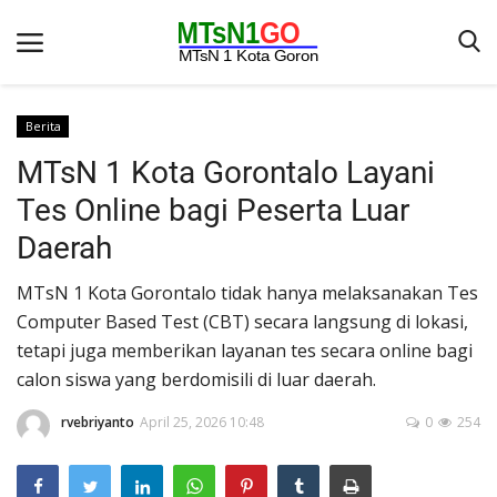
Berita
MTsN 1 Kota Gorontalo Layani
Beranda
Tes Online bagi Peserta Luar
Berita
Daerah
Kontak
MTsN 1 Kota Gorontalo tidak hanya melaksanakan Tes
Galeri
Computer Based Test (CBT) secara langsung di lokasi,
OPINI
tetapi juga memberikan layanan tes secara online bagi
calon siswa yang berdomisili di luar daerah.
Syarat dan Ketentuan
Aplikasi
rvebriyanto
April 25, 2026 10:48
0
254
Pengumuman