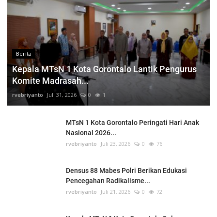
Berita
Kepala MTsN 1 Kota Gorontalo Lantik Pengurus
Komite Madrasah...
rvebriyanto
Juli 31, 2026
0
1
MTsN 1 Kota Gorontalo Peringati Hari Anak
Nasional 2026...
rvebriyanto
Juli 23, 2026
0
76
Densus 88 Mabes Polri Berikan Edukasi
Pencegahan Radikalisme...
rvebriyanto
Juli 21, 2026
0
72