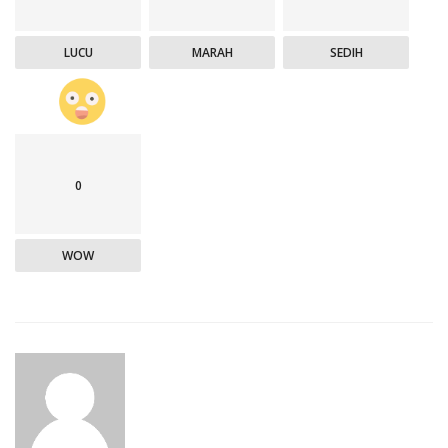
LUCU
MARAH
SEDIH
0
WOW