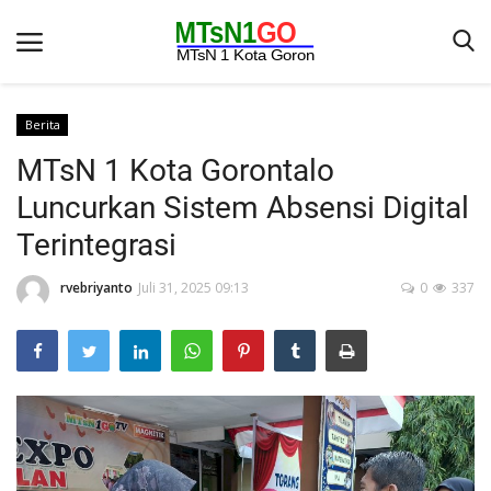
Berita
MTsN 1 Kota Gorontalo
Beranda
Luncurkan Sistem Absensi Digital
Berita
Terintegrasi
Kontak
rvebriyanto
Juli 31, 2025 09:13
0
337
Galeri
OPINI
Syarat dan Ketentuan
Aplikasi
Pengumuman