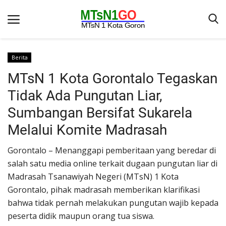
Berita
MTsN 1 Kota Gorontalo Tegaskan
Beranda
Tidak Ada Pungutan Liar,
Berita
Sumbangan Bersifat Sukarela
Kontak
Melalui Komite Madrasah
Galeri
Gorontalo – Menanggapi pemberitaan yang beredar di
OPINI
salah satu media online terkait dugaan pungutan liar di
Syarat dan Ketentuan
Madrasah Tsanawiyah Negeri (MTsN) 1 Kota
Gorontalo, pihak madrasah memberikan klarifikasi
Aplikasi
bahwa tidak pernah melakukan pungutan wajib kepada
Pengumuman
peserta didik maupun orang tua siswa.