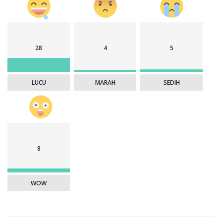
28
4
5
LUCU
MARAH
SEDIH
8
WOW