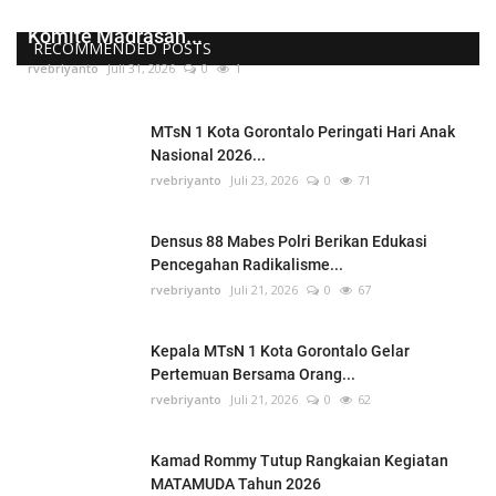
Kepala MTsN 1 Kota Gorontalo Lantik Pengurus
Komite Madrasah...
RECOMMENDED POSTS
rvebriyanto
Juli 31, 2026
0
1
MTsN 1 Kota Gorontalo Peringati Hari Anak
Nasional 2026...
rvebriyanto
Juli 23, 2026
0
71
Densus 88 Mabes Polri Berikan Edukasi
Pencegahan Radikalisme...
rvebriyanto
Juli 21, 2026
0
67
Kepala MTsN 1 Kota Gorontalo Gelar
Pertemuan Bersama Orang...
rvebriyanto
Juli 21, 2026
0
62
Kamad Rommy Tutup Rangkaian Kegiatan
MATAMUDA Tahun 2026