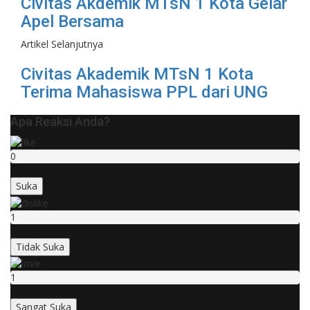
Civitas Akdemik MTsN 1 Kota Gelar
Apel Bersama
Artikel Selanjutnya
Civitas Akademik MTsN 1 Kota
Terima Mahasiswa PPL dari UNG
Apa Reaksi Anda?
0
Suka
1
Tidak Suka
1
Sangat Suka