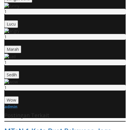
1
Lucu
1
Marah
1
Sedih
1
Wow
admin
Postingan Terkait