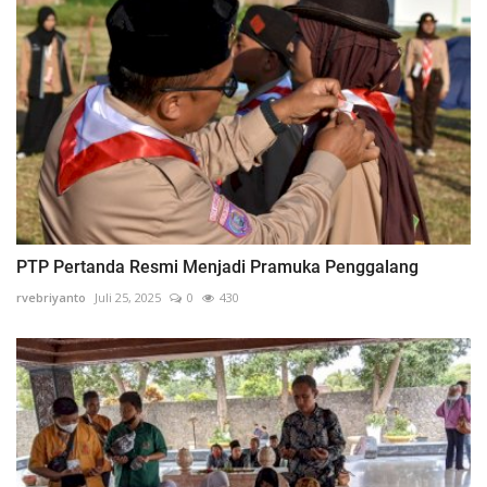
PTP Pertanda Resmi Menjadi Pramuka Penggalang
rvebriyanto
Juli 25, 2025
0
430