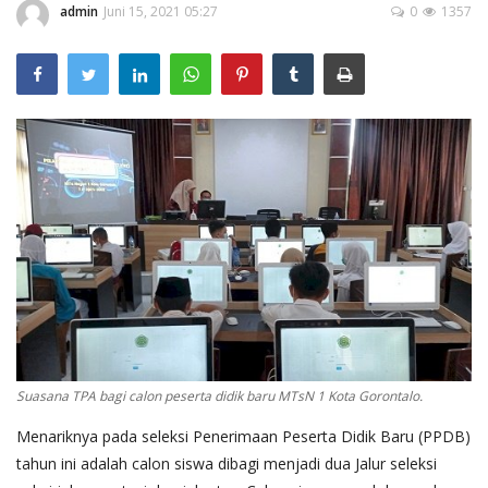
Layanan Publik
admin
Juni 15, 2021 05:27
0
1357
Whistleblowing System
Tentang Kami
Suasana TPA bagi calon peserta didik baru MTsN 1 Kota Gorontalo.
Menariknya pada seleksi Penerimaan Peserta Didik Baru (PPDB)
tahun ini adalah calon siswa dibagi menjadi dua Jalur seleksi