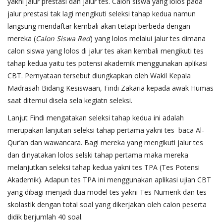
yakni jalur prestasi dan jalur tes. Calon siswa yang lolos pada
jalur prestasi tak lagi mengikuti seleksi tahap kedua namun
langsung mendaftar kembali akan tetapi berbeda dengan
mereka (
Calon Siswa Red
) yang lolos melalui jalur tes dimana
calon siswa yang lolos di jalur tes akan kembali mengikuti tes
tahap kedua yaitu tes potensi akademik menggunakan aplikasi
CBT. Pernyataan tersebut diungkapkan oleh Wakil Kepala
Madrasah Bidang Kesiswaan, Findi Zakaria kepada awak Humas
saat ditemui disela sela kegiatn seleksi.
Lanjut Findi mengatakan seleksi tahap kedua ini adalah
merupakan lanjutan seleksi tahap pertama yakni tes baca Al-
Qur’an dan wawancara. Bagi mereka yang mengikuti jalur tes
dan dinyatakan lolos selski tahap pertama maka mereka
melanjutkan seleksi tahap kedua yakni tes TPA (Tes Potensi
Akademik). Adapun tes TPA ini menggunakan aplikasi ujian CBT
yang dibagi menjadi dua model tes yakni Tes Numerik dan tes
skolastik dengan total soal yang dikerjakan oleh calon peserta
didik berjumlah 40 soal.