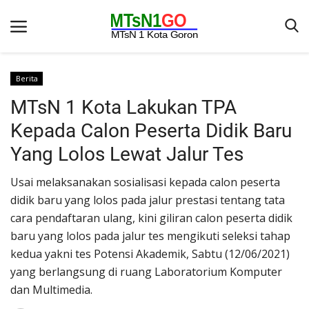
Berita
MTsN 1 Kota Lakukan TPA
Beranda
Kepada Calon Peserta Didik Baru
Berita
Yang Lolos Lewat Jalur Tes
Kontak
Usai melaksanakan sosialisasi kepada calon peserta
Galeri
didik baru yang lolos pada jalur prestasi tentang tata
OPINI
cara pendaftaran ulang, kini giliran calon peserta didik
baru yang lolos pada jalur tes mengikuti seleksi tahap
Syarat dan Ketentuan
kedua yakni tes Potensi Akademik, Sabtu (12/06/2021)
Aplikasi
yang berlangsung di ruang Laboratorium Komputer
Pengumuman
dan Multimedia.