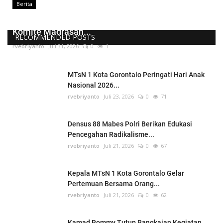
Berita
Kepala MTsN 1 Kota Gorontalo Lantik Pengurus
Komite Madrasah...
RECOMMENDED POSTS
rvebriyanto
Juli 31, 2026
0
1
MTsN 1 Kota Gorontalo Peringati Hari Anak
Nasional 2026...
rvebriyanto
Juli 23, 2026
0
71
Densus 88 Mabes Polri Berikan Edukasi
Pencegahan Radikalisme...
rvebriyanto
Juli 21, 2026
0
67
Kepala MTsN 1 Kota Gorontalo Gelar
Pertemuan Bersama Orang...
rvebriyanto
Juli 21, 2026
0
62
Kamad Rommy Tutup Rangkaian Kegiatan