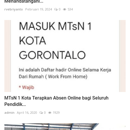
Menandatangani...
rvebriyanto
Pebruari 19, 2024
0
534
MTsN 1 Kota Terapkan Absen Online bagi Seluruh
Pendidik...
admin
April 16, 2020
0
1929