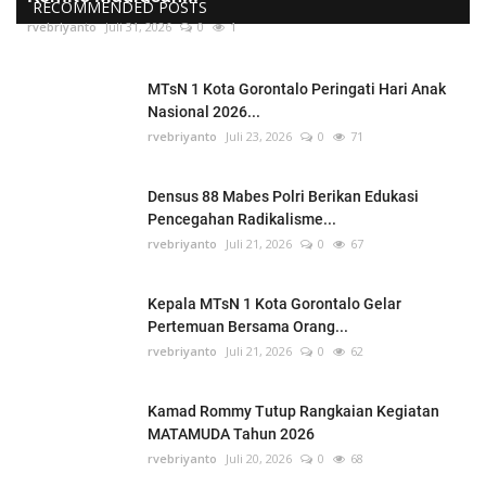
RECOMMENDED POSTS
rvebriyanto
Juli 31, 2026
0
1
MTsN 1 Kota Gorontalo Peringati Hari Anak
Nasional 2026...
rvebriyanto
Juli 23, 2026
0
71
Densus 88 Mabes Polri Berikan Edukasi
Pencegahan Radikalisme...
rvebriyanto
Juli 21, 2026
0
67
Kepala MTsN 1 Kota Gorontalo Gelar
Pertemuan Bersama Orang...
rvebriyanto
Juli 21, 2026
0
62
Kamad Rommy Tutup Rangkaian Kegiatan
MATAMUDA Tahun 2026
rvebriyanto
Juli 20, 2026
0
68