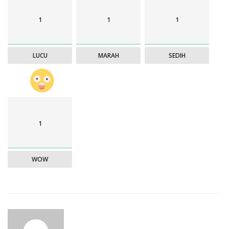
1
1
1
LUCU
MARAH
SEDIH
1
WOW