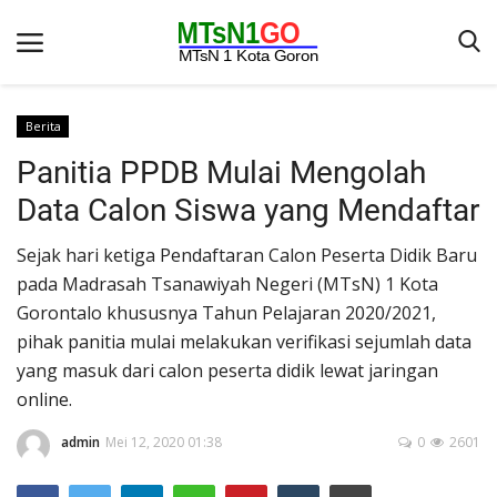
Berita
Panitia PPDB Mulai Mengolah
Beranda
Data Calon Siswa yang Mendaftar
Berita
Sejak hari ketiga Pendaftaran Calon Peserta Didik Baru
Kontak
pada Madrasah Tsanawiyah Negeri (MTsN) 1 Kota
Galeri
Gorontalo khususnya Tahun Pelajaran 2020/2021,
OPINI
pihak panitia mulai melakukan verifikasi sejumlah data
yang masuk dari calon peserta didik lewat jaringan
Syarat dan Ketentuan
online.
Aplikasi
admin
Mei 12, 2020 01:38
0
2601
Pengumuman