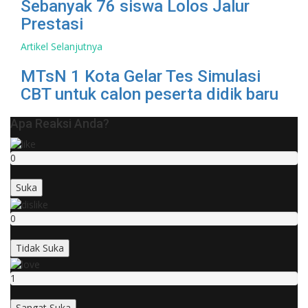
Sebanyak 76 siswa Lolos Jalur
Prestasi
Artikel Selanjutnya
MTsN 1 Kota Gelar Tes Simulasi
CBT untuk calon peserta didik baru
Apa Reaksi Anda?
0
Suka
0
Tidak Suka
1
Sangat Suka