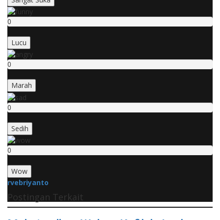
0
Lucu
0
Marah
0
Sedih
0
Wow
rvebriyanto
Postingan Terkait