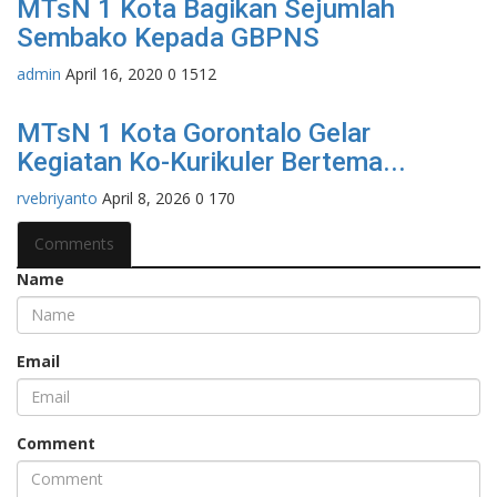
Penilaian Adipura Tingkat SMP/MTs
se-Provinsi Gorontalo...
rvebriyanto
September 23, 2025
0
272
MTsN 1 Kota Bagikan Sejumlah
Sembako Kepada GBPNS
admin
April 16, 2020
0
1512
MTsN 1 Kota Gorontalo Gelar
Kegiatan Ko-Kurikuler Bertema...
rvebriyanto
April 8, 2026
0
170
Comments