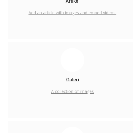
Artikel
PTSP Online
Add an article with images and embed videos.
SI-LEKHA (Guru dan Non ASN)
LKH Digital ( PPPK)
Madani
Pengumuman
PENGUMUMAN JALUR PRESTASI
PENGUMUMAN KELULUSAN PESERTA UJIAN CBT
Pengumuman Kelulusan
Galeri
Layanan Publik
A collection of images
Layanan pengaduan
Survey Layanan
Layanan PTSP
SP4N-LAPOR