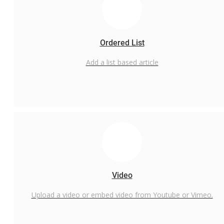
PPID
Whistleblowing System
Tentang Kami
Ordered List
Add a list based article
Video
Upload a video or embed video from Youtube or Vimeo.