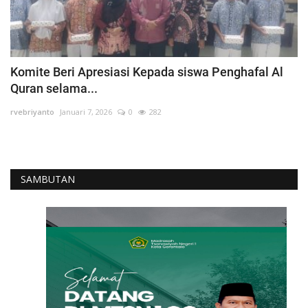
Layanan Publik
Whistleblowing System
Tentang Kami
Komite Beri Apresiasi Kepada siswa Penghafal Al
Quran selama...
rvebriyanto
Januari 7, 2026
0
282
SAMBUTAN