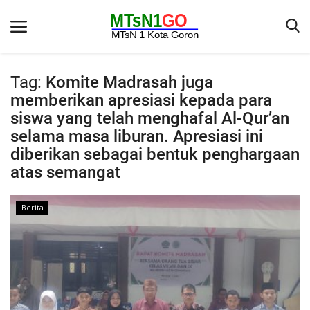
Tag:
Komite Madrasah juga
memberikan apresiasi kepada para
Beranda
siswa yang telah menghafal Al-Qur’an
selama masa liburan. Apresiasi ini
Berita
diberikan sebagai bentuk penghargaan
Kontak
atas semangat
Galeri
Berita
OPINI
Syarat dan Ketentuan
Aplikasi
Pengumuman