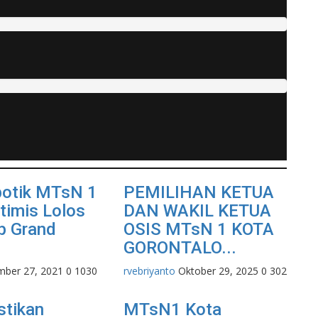
botik MTsN 1
PEMILIHAN KETUA
timis Lolos
DAN WAKIL KETUA
p Grand
OSIS MTsN 1 KOTA
GORONTALO...
mber 27, 2021
0
1030
rvebriyanto
Oktober 29, 2025
0
302
stikan
MTsN1 Kota