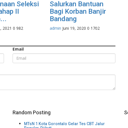
naan Seleksi
Salurkan Bantuan
hap II
Bagi Korban Banjir
...
Bandang
5, 2021
0
982
admin
Juni 19, 2020
0
1702
Email
Random Posting
S
MTsN 1 Kota Gorontalo Gelar Tes CBT Jalur
Reguler, Diikuti...