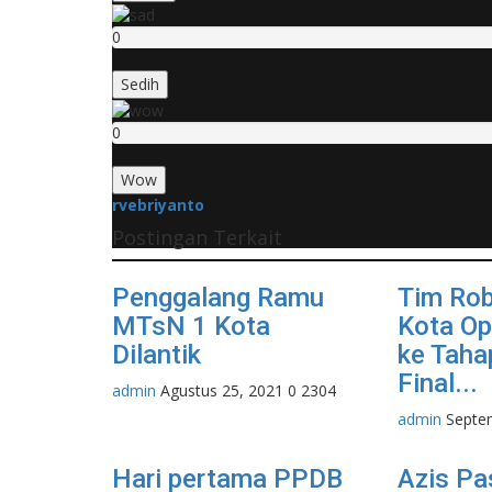
0
Sedih
0
Wow
rvebriyanto
Postingan Terkait
Penggalang Ramu
Tim Ro
MTsN 1 Kota
Kota Op
Dilantik
ke Taha
Final...
admin
Agustus 25, 2021
0
2304
admin
Septe
Hari pertama PPDB
Azis Pa