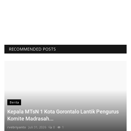
RECOMMENDED POSTS
Berita
Kepala MTsN 1 Kota Gorontalo Lantik Pengurus
Komite Madrasah...
rvebriyanto
Juli 31, 2026
0
1