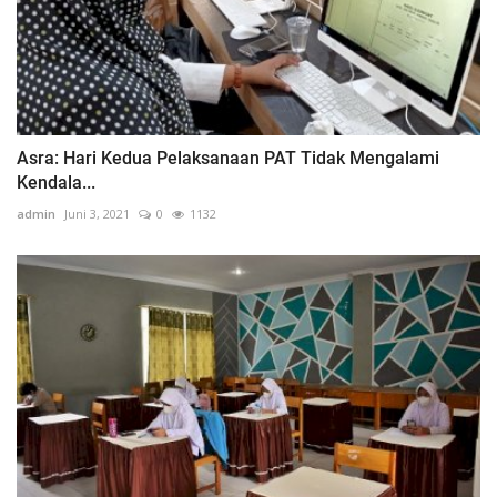
Asra: Hari Kedua Pelaksanaan PAT Tidak Mengalami
Kendala...
admin
Juni 3, 2021
0
1132