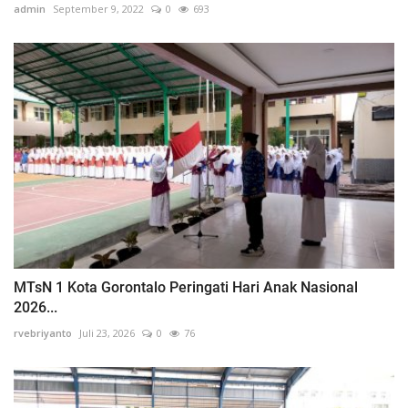
admin
September 9, 2022
0
693
MTsN 1 Kota Gorontalo Peringati Hari Anak Nasional
2026...
rvebriyanto
Juli 23, 2026
0
76