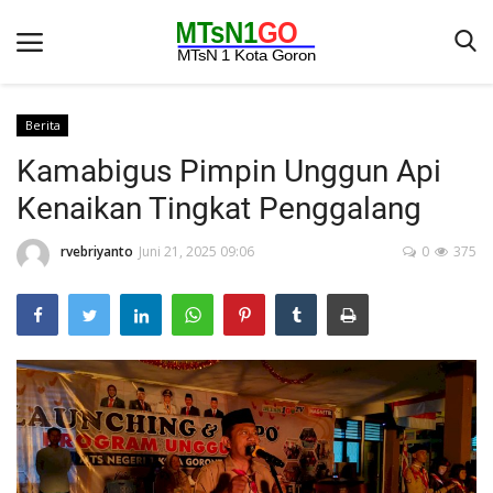
Berita
Kamabigus Pimpin Unggun Api
Beranda
Kenaikan Tingkat Penggalang
Berita
rvebriyanto
Juni 21, 2025 09:06
0
375
Kontak
Galeri
OPINI
Syarat dan Ketentuan
Aplikasi
Pengumuman