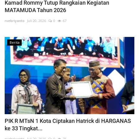
Kamad Rommy Tutup Rangkaian Kegiatan
MATAMUDA Tahun 2026
rvebriyanto
Juli 20, 2026
0
67
Berita
PIK R MTsN 1 Kota Ciptakan Hatrick di HARGANAS
ke 33 Tingkat...
rvebriyanto
Juli 20, 2026
0
76