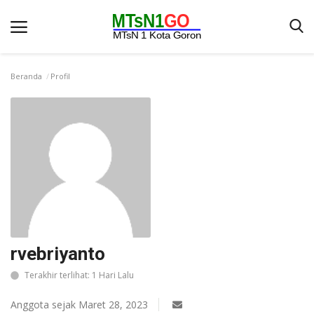
Beranda
Profil
Beranda
Berita
Kontak
Galeri
OPINI
Syarat dan Ketentuan
rvebriyanto
Aplikasi
Terakhir terlihat: 1 Hari Lalu
Pengumuman
Anggota sejak Maret 28, 2023