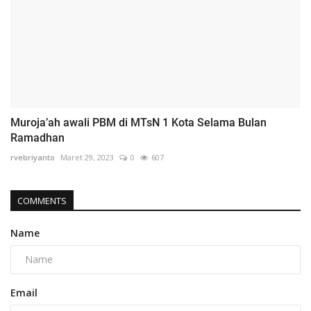
Muroja’ah awali PBM di MTsN 1 Kota Selama Bulan
Ramadhan
rvebriyanto
Maret 29, 2023
0
607
COMMENTS
Name
Email