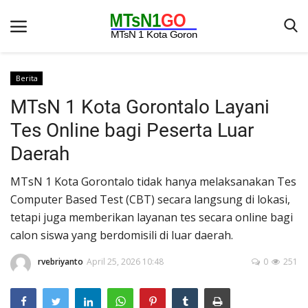
Berita
MTsN 1 Kota Gorontalo Layani
Beranda
Tes Online bagi Peserta Luar
Berita
Daerah
Kontak
MTsN 1 Kota Gorontalo tidak hanya melaksanakan Tes
Galeri
Computer Based Test (CBT) secara langsung di lokasi,
OPINI
tetapi juga memberikan layanan tes secara online bagi
calon siswa yang berdomisili di luar daerah.
Syarat dan Ketentuan
Aplikasi
rvebriyanto
April 25, 2026 10:48
0
251
Pengumuman