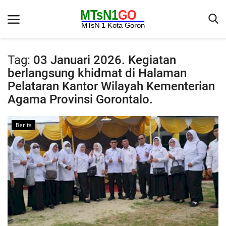
Tag:
03 Januari 2026. Kegiatan
berlangsung khidmat di Halaman
Beranda
Pelataran Kantor Wilayah Kementerian
Agama Provinsi Gorontalo.
Berita
Kontak
Berita
Galeri
OPINI
Syarat dan Ketentuan
Aplikasi
Pengumuman