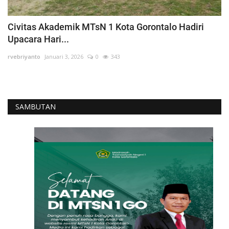
Layanan Publik
Whistleblowing System
Civitas Akademik MTsN 1 Kota Gorontalo Hadiri
Tentang Kami
Upacara Hari...
rvebriyanto
Januari 3, 2026
0
343
SAMBUTAN