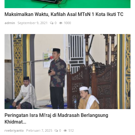
Maksimalkan Waktu, Kafilah Asal MTsN 1 Kota Ikuti TC
admin
September 9, 2021
0
1000
Peringatan Isra Mi'raj di Madrasah Berlangsung
Khidmat...
rvebriyanto
Pebruari 7, 2025
0
512