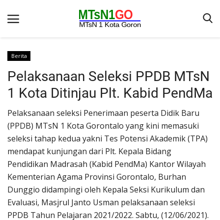
Berita
Pelaksanaan Seleksi PPDB MTsN
Beranda
1 Kota Ditinjau Plt. Kabid PendMa
Berita
Pelaksanaan seleksi Penerimaan peserta Didik Baru
Kontak
(PPDB) MTsN 1 Kota Gorontalo yang kini memasuki
Galeri
seleksi tahap kedua yakni Tes Potensi Akademik (TPA)
OPINI
mendapat kunjungan dari Plt. Kepala Bidang
Pendidikan Madrasah (Kabid PendMa) Kantor Wilayah
Syarat dan Ketentuan
Kementerian Agama Provinsi Gorontalo, Burhan
Aplikasi
Dunggio didampingi oleh Kepala Seksi Kurikulum dan
Evaluasi, Masjrul Janto Usman pelaksanaan seleksi
Pengumuman
PPDB Tahun Pelajaran 2021/2022. Sabtu, (12/06/2021).