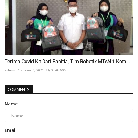
Terima Covid Kit Dari Panitia, Tim Robotik MTsN 1 Kota...
admin
Oktober 5, 2021
0
895
COMMENTS
Name
Email