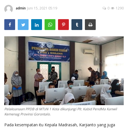
Layanan Publik
admin
Juni 15, 2021 05:19
0
1290
Whistleblowing System
Tentang Kami
Pelaksanaan PPDB di MTsN 1 Kota dikunjungi Plt. Kabid PendMa Kanwil
Kemenag Provinsi Gorontalo.
Pada kesempatan itu Kepala Madrasah, Karjianto yang juga