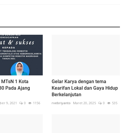
k MTsN 1 Kota
Gelar Karya dengan tema
30 Pada Ajang
Kearifan Lokal dan Gaya Hidup
Berkelanjutan
er 9, 2021
0
1156
rvebriyanto
Maret 20, 2025
0
535