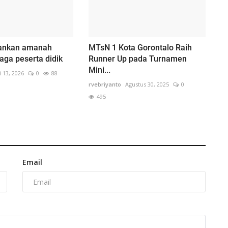
ankan amanah
MTsN 1 Kota Gorontalo Raih
ga peserta didik
Runner Up pada Turnamen
Mini...
li 13, 2026
0
88
rvebriyanto
Agustus 30, 2025
0
495
Email