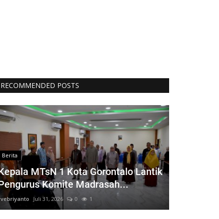
RECOMMENDED POSTS
Berita
Kepala MTsN 1 Kota Gorontalo Lantik
Pengurus Komite Madrasah...
rvebriyanto
Juli 31, 2026
0
1