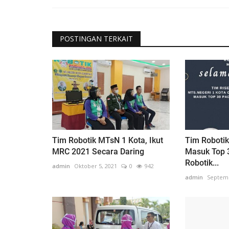
POSTINGAN TERKAIT
Tim Robotik MTsN 1 Kota, Ikut
Tim Roboti
MRC 2021 Secara Daring
Masuk Top 
Robotik...
admin
Oktober 5, 2021
0
942
admin
Septemb