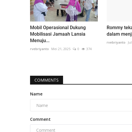
Mobil Operasional Dukung
Rommy tek
Mobilisasi Jamaah Lansia
dalam menja
Menuju...
rvebriyanto
Ju
rvebriyanto
Mei 21, 2025
0
374
COMMENTS
Name
Comment