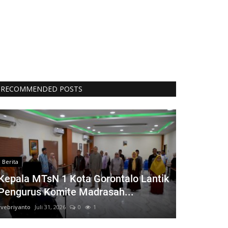
RECOMMENDED POSTS
Berita
Kepala MTsN 1 Kota Gorontalo Lantik
Pengurus Komite Madrasah...
rvebriyanto
Juli 31, 2026
0
1