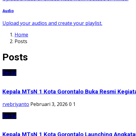
Audio
Upload your audios and create your playlist.
Home
Posts
Posts
Berita
Kepala MTsN 1 Kota Gorontalo Buka Resmi Kegiat
rvebriyanto
Pebruari 3, 2026
0
1
Berita
Kepala MTsN 1 Kota Gorontalo Launching Angkatan 