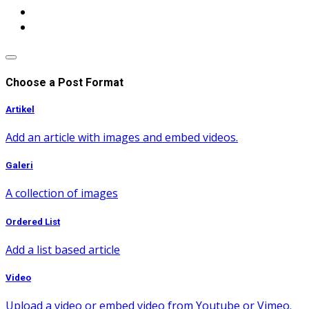
Choose a Post Format
Artikel
Add an article with images and embed videos.
Galeri
A collection of images
Ordered List
Add a list based article
Video
Upload a video or embed video from Youtube or Vimeo.