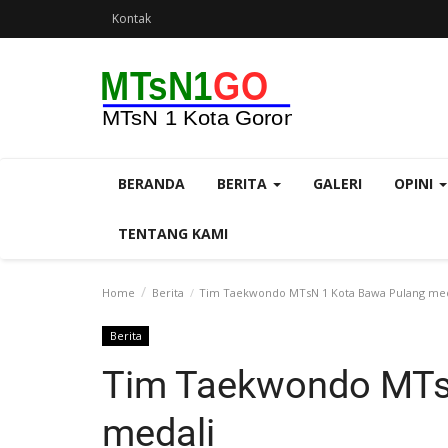
Kontak
BERANDA
BERITA
GALERI
OPINI
TENTANG KAMI
Home
Berita
Tim Taekwondo MTsN 1 Kota Bawa Pulang med
Berita
Tim Taekwondo MTs
medali