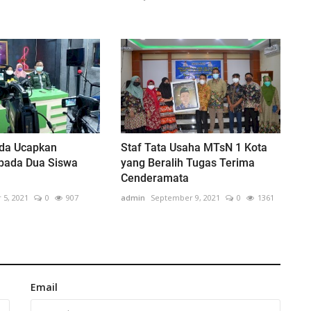
da Ucapkan
Staf Tata Usaha MTsN 1 Kota
pada Dua Siswa
yang Beralih Tugas Terima
Cenderamata
 5, 2021
0
907
admin
September 9, 2021
0
1361
Email