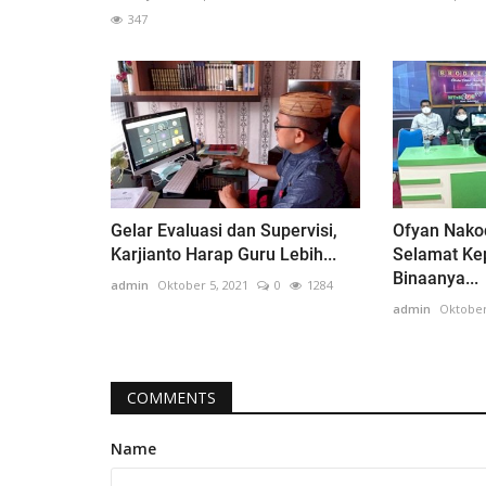
347
Gelar Evaluasi dan Supervisi,
Ofyan Nako
Karjianto Harap Guru Lebih...
Selamat Ke
Binaanya...
admin
Oktober 5, 2021
0
1284
admin
Oktober
COMMENTS
Name