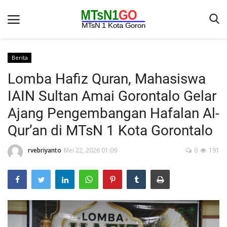
Berita
Lomba Hafiz Quran, Mahasiswa
Beranda
IAIN Sultan Amai Gorontalo Gelar
Berita
Ajang Pengembangan Hafalan Al-
Kontak
Qur’an di MTsN 1 Kota Gorontalo
Galeri
rvebriyanto
Mei 22, 2026 01:09
0
191
OPINI
Syarat dan Ketentuan
Aplikasi
Pengumuman