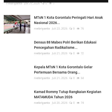
rvebriyanto
Juli 31, 2026
0
1
MTsN 1 Kota Gorontalo Peringati Hari Anak
Nasional 2026...
rvebriyanto
Juli 23, 2026
0
76
Densus 88 Mabes Polri Berikan Edukasi
Pencegahan Radikalisme...
rvebriyanto
Juli 21, 2026
0
72
Kepala MTsN 1 Kota Gorontalo Gelar
Pertemuan Bersama Orang...
rvebriyanto
Juli 21, 2026
0
64
Kamad Rommy Tutup Rangkaian Kegiatan
MATAMUDA Tahun 2026
rvebriyanto
Juli 20, 2026
0
74