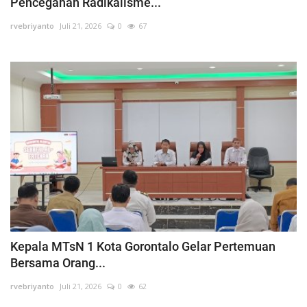
Pencegahan Radikalisme...
rvebriyanto
Juli 21, 2026
0
67
Kepala MTsN 1 Kota Gorontalo Gelar Pertemuan
Bersama Orang...
rvebriyanto
Juli 21, 2026
0
62