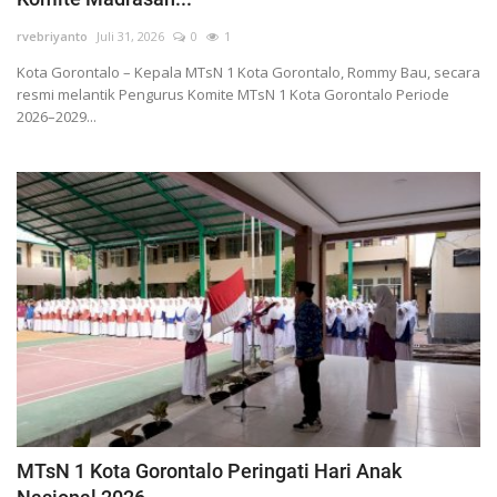
Layanan Publik
rvebriyanto
Juli 31, 2026
0
1
Whistleblowing System
Kota Gorontalo – Kepala MTsN 1 Kota Gorontalo, Rommy Bau, secara
Tentang Kami
resmi melantik Pengurus Komite MTsN 1 Kota Gorontalo Periode
2026–2029...
MTsN 1 Kota Gorontalo Peringati Hari Anak