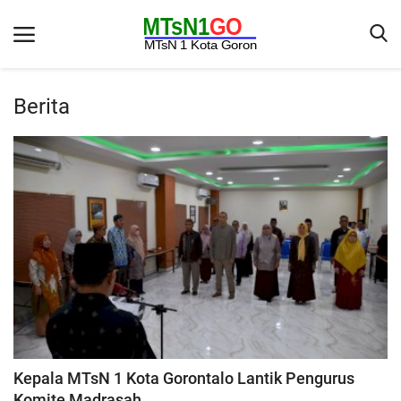
Berita
Beranda
Berita
Kontak
Galeri
OPINI
Syarat dan Ketentuan
Aplikasi
Pengumuman
Kepala MTsN 1 Kota Gorontalo Lantik Pengurus
Komite Madrasah...