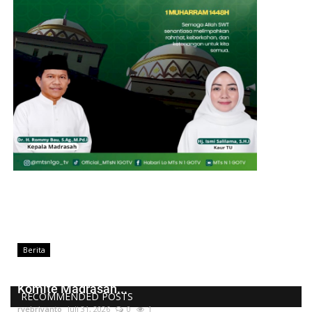
Berita
Kepala MTsN 1 Kota Gorontalo Lantik Pengurus
Komite Madrasah...
RECOMMENDED POSTS
rvebriyanto
Juli 31, 2026
0
1