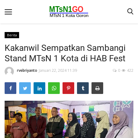
Berita
Kakanwil Sempatkan Sambangi
Beranda
Stand MTsN 1 Kota di HAB Fest
Berita
rvebriyanto
Januari 22, 2024 11:39
0
422
Kontak
Galeri
OPINI
Syarat dan Ketentuan
Aplikasi
Pengumuman