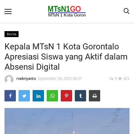
Berita
Kepala MTsN 1 Kota Gorontalo
Beranda
Apresiasi Siswa yang Aktif dalam
Berita
Absensi Digital
Kontak
rvebriyanto
September 26, 2025 08:37
0
423
Galeri
OPINI
Syarat dan Ketentuan
Aplikasi
Pengumuman