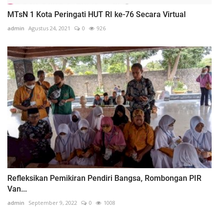
MTsN 1 Kota Peringati HUT RI ke-76 Secara Virtual
admin
Agustus 24, 2021
0
926
Refleksikan Pemikiran Pendiri Bangsa, Rombongan PIR
Van...
admin
September 9, 2022
0
1008