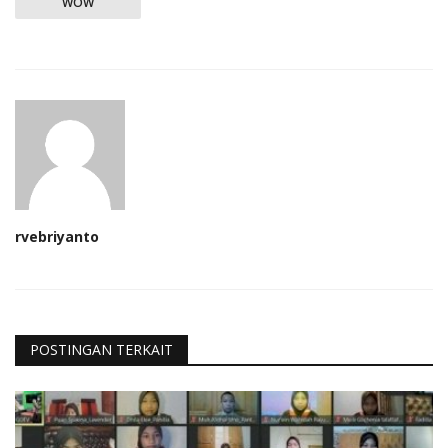
WOW
rvebriyanto
POSTINGAN TERKAIT