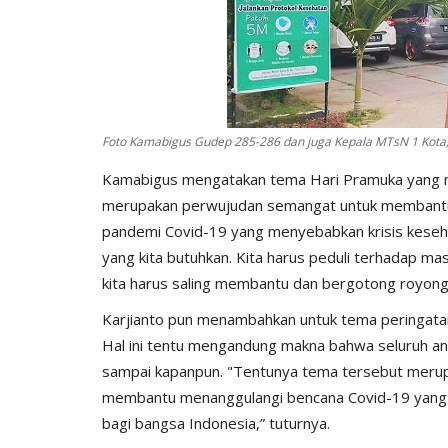
Foto Kamabigus Gudep 285-286 dan juga Kepala MTsN 1 Kota, 
Kamabigus mengatakan tema Hari Pramuka yang m
merupakan perwujudan semangat untuk membantu 
pandemi Covid-19 yang menyebabkan krisis kesehata
yang kita butuhkan. Kita harus peduli terhadap ma
kita harus saling membantu dan bergotong royon
Karjianto pun menambahkan untuk tema peringatan 
Hal ini tentu mengandung makna bahwa seluruh an
sampai kapanpun. "Tentunya tema tersebut merup
membantu menanggulangi bencana Covid-19 yang s
bagi bangsa Indonesia,” tuturnya.