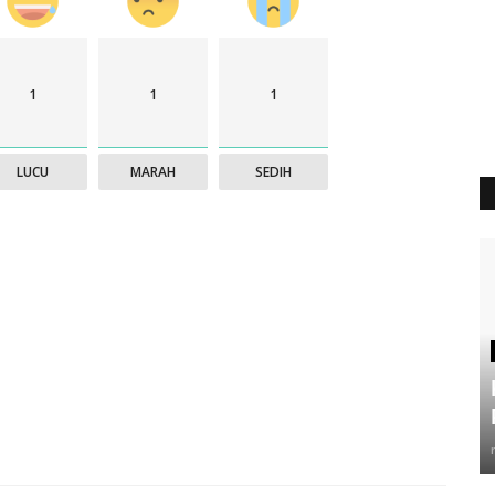
1
1
1
LUCU
MARAH
SEDIH