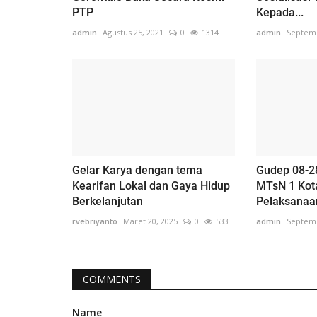
PTP
Kepada...
admin
Agustus 25, 2021
0
1314
admin
Septemb
Gelar Karya dengan tema
Gudep 08-2
Kearifan Lokal dan Gaya Hidup
MTsN 1 Kot
Berkelanjutan
Pelaksanaan
rvebriyanto
Maret 20, 2025
0
533
admin
Septemb
COMMENTS
Name