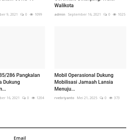
Walikota
er 9, 2021
0
1099
admin
September 16, 2021
0
1025
85/286 Pangkalan
Mobil Operasional Dukung
a Dukung
Mobilisasi Jamaah Lansia
...
Menuju...
er 16, 2021
0
1204
rvebriyanto
Mei 21, 2025
0
373
Email