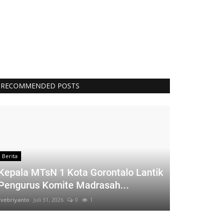
RECOMMENDED POSTS
Berita
Kepala MTsN 1 Kota Gorontalo Lantik
Pengurus Komite Madrasah...
rvebriyanto
Juli 31, 2026
0
1