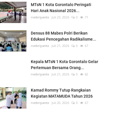
MTsN 1 Kota Gorontalo Peringati
Hari Anak Nasional 2026...
rvebriyanto
Juli 23, 2026
0
71
Densus 88 Mabes Polri Berikan
Edukasi Pencegahan Radikalisme...
rvebriyanto
Juli 21, 2026
0
67
Kepala MTsN 1 Kota Gorontalo Gelar
Pertemuan Bersama Orang...
rvebriyanto
Juli 21, 2026
0
62
Kamad Rommy Tutup Rangkaian
Kegiatan MATAMUDA Tahun 2026
rvebriyanto
Juli 20, 2026
0
67