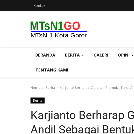
Kontak
BERANDA
BERITA
GALERI
OPINI
TENTANG KAMI
Home
Berita
Karjianto Berharap Gerakan Pramuka Turut An
Berita
Karjianto Berharap 
Andil Sebagai Bentu