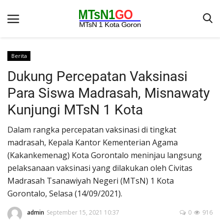
Berita
Dukung Percepatan Vaksinasi
Beranda
Para Siswa Madrasah, Misnawaty
Berita
Kunjungi MTsN 1 Kota
Kontak
Dalam rangka percepatan vaksinasi di tingkat
Galeri
madrasah, Kepala Kantor Kementerian Agama
OPINI
(Kakankemenag) Kota Gorontalo meninjau langsung
pelaksanaan vaksinasi yang dilakukan oleh Civitas
Syarat dan Ketentuan
Madrasah Tsanawiyah Negeri (MTsN) 1 Kota
Aplikasi
Gorontalo, Selasa (14/09/2021).
Pengumuman
admin
September 15, 2021 10:37
0
916