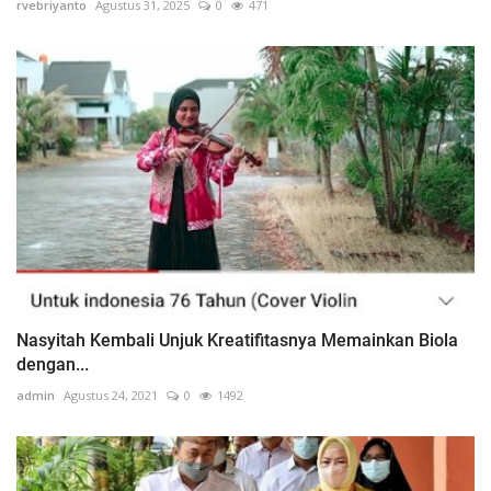
rvebriyanto
Agustus 31, 2025
0
471
Nasyitah Kembali Unjuk Kreatifitasnya Memainkan Biola
dengan...
admin
Agustus 24, 2021
0
1492