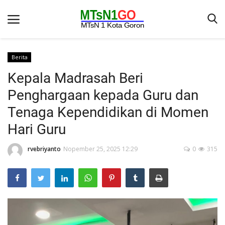
Berita
Kepala Madrasah Beri
Beranda
Penghargaan kepada Guru dan
Berita
Tenaga Kependidikan di Momen
Kontak
Hari Guru
Galeri
rvebriyanto
Nopember 25, 2025 12:29
0
315
OPINI
Syarat dan Ketentuan
Aplikasi
Pengumuman