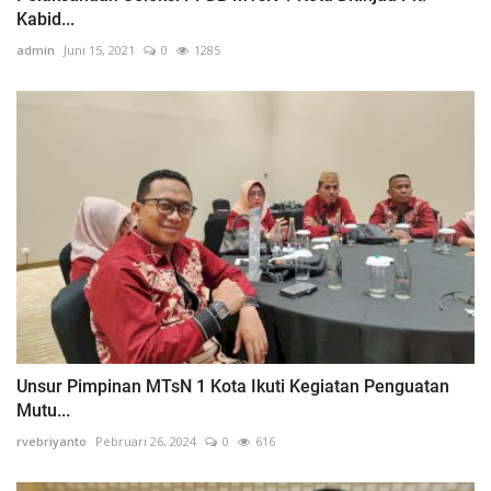
Kabid...
admin
Juni 15, 2021
0
1285
Unsur Pimpinan MTsN 1 Kota Ikuti Kegiatan Penguatan
Mutu...
rvebriyanto
Pebruari 26, 2024
0
616