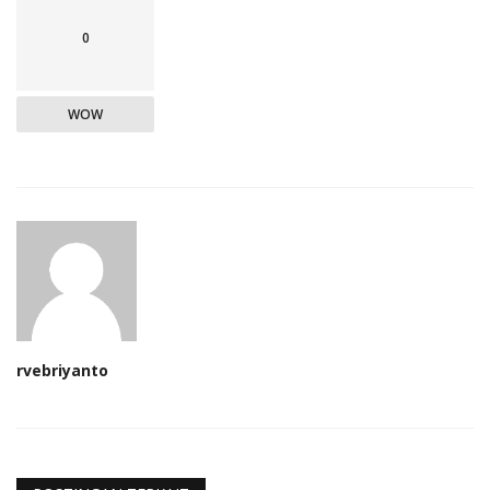
0
WOW
rvebriyanto