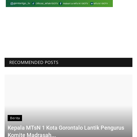
RECOMMENDED POSTS
Berita
Kepala MTsN 1 Kota Gorontalo Lantik Pengurus
Komite Madrasah...