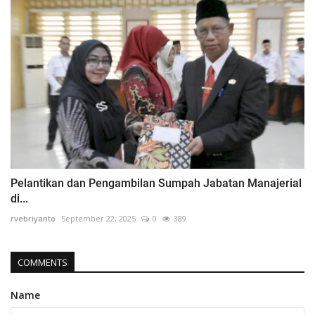
Pelantikan dan Pengambilan Sumpah Jabatan Manajerial
di...
rvebriyanto
September 22, 2025
0
389
COMMENTS
Name