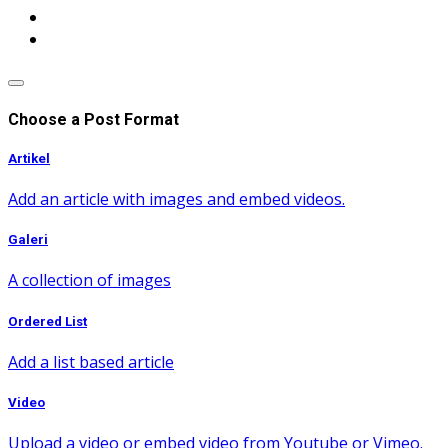
Choose a Post Format
Artikel
Add an article with images and embed videos.
Galeri
A collection of images
Ordered List
Add a list based article
Video
Upload a video or embed video from Youtube or Vimeo.