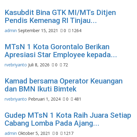
Kasubdit Bina GTK MI/MTs Ditjen
Pendis Kemenag RI Tinjau...
admin
September 15, 2021
0
1264
MTsN 1 Kota Gorontalo Berikan
Apresiasi Star Employee kepada...
rvebriyanto
Juli 8, 2026
0
72
Kamad bersama Operator Keuangan
dan BMN Ikuti Bimtek
rvebriyanto
Pebruari 1, 2024
0
481
Gudep MTsN 1 Kota Raih Juara Setiap
Cabang Lomba Pada Ajang...
admin
Oktober 5, 2021
0
1217