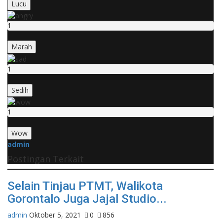
Lucu
1
Marah
1
Sedih
1
Wow
admin
Postingan Terkait
Selain Tinjau PTMT, Walikota
Gorontalo Juga Jajal Studio...
admin
Oktober 5, 2021
0
856