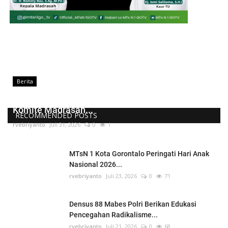
Berita
Kepala MTsN 1 Kota Gorontalo Lantik Pengurus
Komite Madrasah...
RECOMMENDED POSTS
rvebriyanto
Juli 31, 2026
0
1
MTsN 1 Kota Gorontalo Peringati Hari Anak
Nasional 2026...
rvebriyanto
Juli 23, 2026
0
71
Densus 88 Mabes Polri Berikan Edukasi
Pencegahan Radikalisme...
rvebriyanto
Juli 21, 2026
0
68