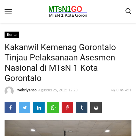
Berita
Kakanwil Kemenag Gorontalo
Beranda
Tinjau Pelaksanaan Asesmen
Berita
Nasional di MTsN 1 Kota
Kontak
Gorontalo
Galeri
rvebriyanto
Agustus 25, 2025 12:23
0
451
OPINI
Syarat dan Ketentuan
Aplikasi
Pengumuman