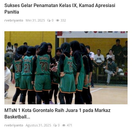
Sukses Gelar Penamatan Kelas IX, Kamad Apresiasi
Panitia
rvebriyanto
Mei 31, 2025
0
332
MTsN 1 Kota Gorontalo Raih Juara 1 pada Markaz
Basketball...
rvebriyanto
Agustus 31, 2025
0
471