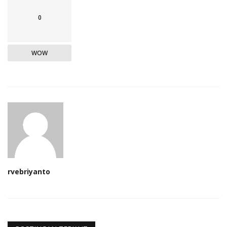
0
WOW
rvebriyanto