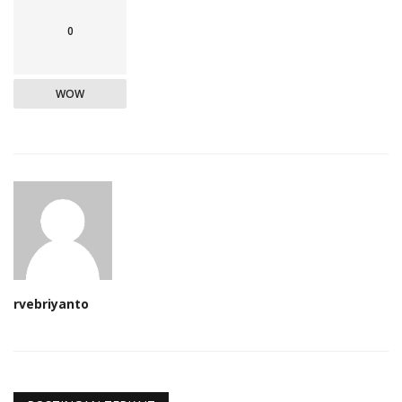
0
WOW
rvebriyanto