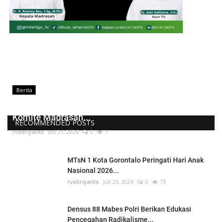
Berita
Kepala MTsN 1 Kota Gorontalo Lantik Pengurus
Komite Madrasah...
RECOMMENDED POSTS
rvebriyanto
Juli 31, 2026
0
1
MTsN 1 Kota Gorontalo Peringati Hari Anak
Nasional 2026...
rvebriyanto
Juli 23, 2026
0
73
Densus 88 Mabes Polri Berikan Edukasi
Pencegahan Radikalisme...