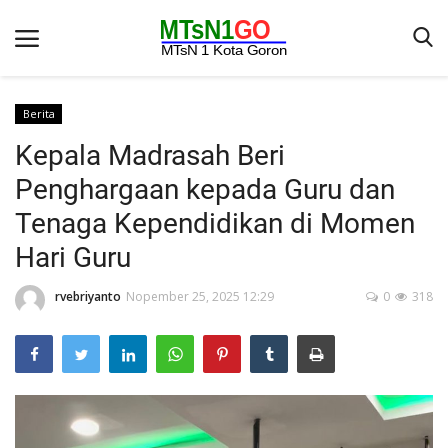
Berita
Kepala Madrasah Beri
Beranda
Penghargaan kepada Guru dan
Berita
Tenaga Kependidikan di Momen
Kontak
Hari Guru
Galeri
rvebriyanto
Nopember 25, 2025 12:29
0
318
OPINI
Syarat dan Ketentuan
Aplikasi
Pengumuman