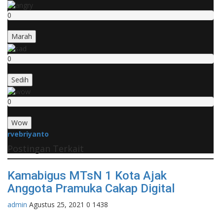
0
Marah
0
Sedih
0
Wow
rvebriyanto
Postingan Terkait
Kamabigus MTsN 1 Kota Ajak
Anggota Pramuka Cakap Digital
admin
Agustus 25, 2021
0
1438