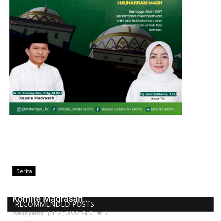
Berita
Kepala MTsN 1 Kota Gorontalo Lantik Pengurus
Komite Madrasah...
RECOMMENDED POSTS
rvebriyanto
Juli 31, 2026
0
1