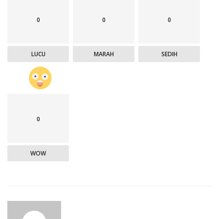
0
0
0
LUCU
MARAH
SEDIH
0
WOW