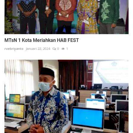
MTsN 1 Kota Meriahkan HAB FEST
rvebriyanto
Januari 22, 2024
0
1