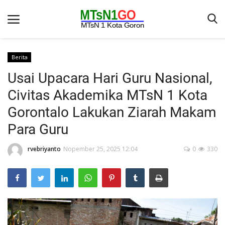
Berita
Usai Upacara Hari Guru Nasional,
Beranda
Civitas Akademika MTsN 1 Kota
Berita
Gorontalo Lakukan Ziarah Makam
Kontak
Para Guru
Galeri
rvebriyanto
Nopember 25, 2025 12:04
0
330
OPINI
Syarat dan Ketentuan
Aplikasi
Pengumuman