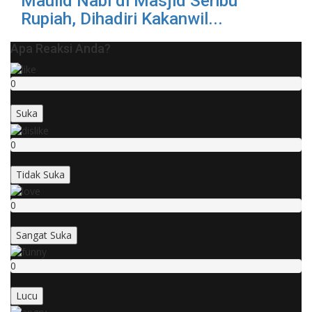
Maulid Nabi di Masjid Seribu
Rupiah, Dihadiri Kakanwil...
Apa Reaksi Anda?
0
Suka
0
Tidak Suka
0
Sangat Suka
0
Lucu