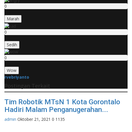
0
Marah
0
Sedih
0
Wow
rvebriyanto
Postingan Terkait
Tim Robotik MTsN 1 Kota Gorontalo
Hadiri Malam Penganugerahan...
admin
Oktober 21, 2021
0
1135