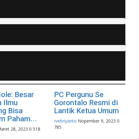
ole: Besar
PC Pergunu Se
 Ilmu
Gorontalo Resmi di
ng Bisa
Lantik Ketua Umum
m Paham...
rvebriyanto
Nopember 9, 2023
0
785
aret 28, 2023
0
518