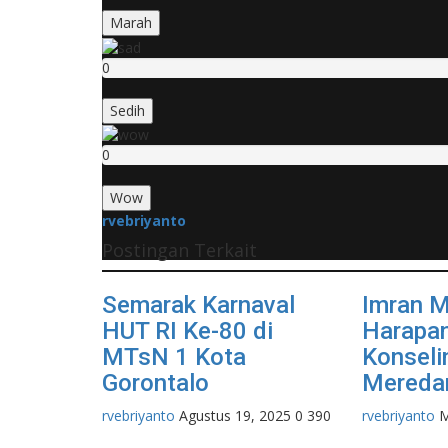
Marah
0
Sedih
0
Wow
rvebriyanto
Postingan Terkait
Semarak Karnaval
Imran M
HUT RI Ke-80 di
Harapan
MTsN 1 Kota
Konseli
Gorontalo
Mereda
rvebriyanto
Agustus 19, 2025
0
390
rvebriyanto
M