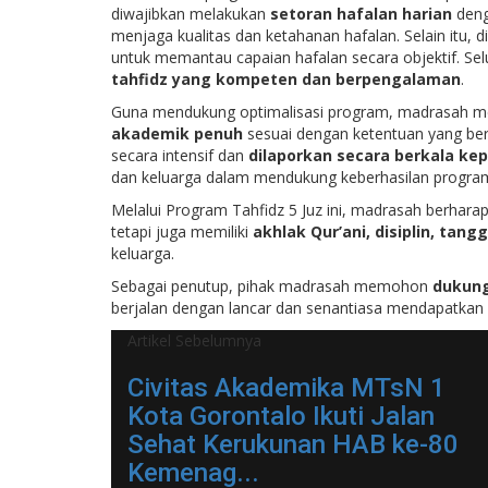
diwajibkan melakukan
setoran hafalan harian
deng
menjaga kualitas dan ketahanan hafalan. Selain itu, 
untuk memantau capaian hafalan secara objektif. Se
tahfidz yang kompeten dan berpengalaman
.
Guna mendukung optimalisasi program, madrasah 
akademik penuh
sesuai dengan ketentuan yang ber
secara intensif dan
dilaporkan secara berkala ke
dan keluarga dalam mendukung keberhasilan progra
Melalui Program Tahfidz 5 Juz ini, madrasah berharap
tetapi juga memiliki
akhlak Qur’ani, disiplin, tan
keluarga.
Sebagai penutup, pihak madrasah memohon
dukung
berjalan dengan lancar dan senantiasa mendapatkan 
Artikel Sebelumnya
Civitas Akademika MTsN 1
Kota Gorontalo Ikuti Jalan
Sehat Kerukunan HAB ke-80
Kemenag...