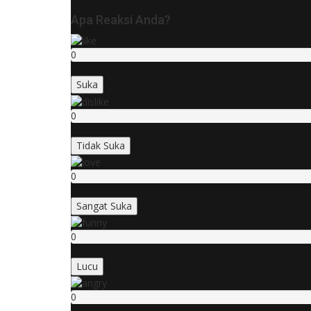
Apa Reaksi Anda?
0
Suka
0
Tidak Suka
0
Sangat Suka
0
Lucu
0