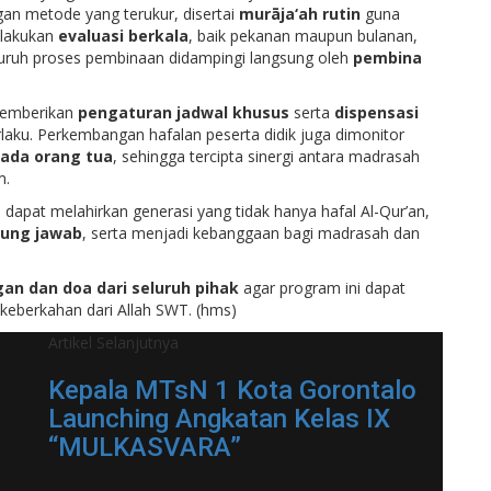
an metode yang terukur, disertai
murāja‘ah rutin
guna
dilakukan
evaluasi berkala
, baik pekanan maupun bulanan,
luruh proses pembinaan didampingi langsung oleh
pembina
memberikan
pengaturan jadwal khusus
serta
dispensasi
laku. Perkembangan hafalan peserta didik juga dimonitor
pada orang tua
, sehingga tercipta sinergi antara madrasah
m.
 dapat melahirkan generasi yang tidak hanya hafal Al-Qur’an,
ggung jawab
, serta menjadi kebanggaan bagi madrasah dan
an dan doa dari seluruh pihak
agar program ini dapat
keberkahan dari Allah SWT. (hms)
Artikel Selanjutnya
Kepala MTsN 1 Kota Gorontalo
Launching Angkatan Kelas IX
“MULKASVARA”