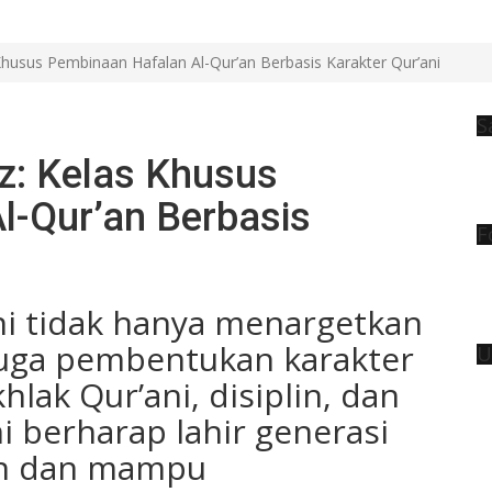
Khusus Pembinaan Hafalan Al-Qur’an Berbasis Karakter Qur’ani
S
z: Kelas Khusus
l-Qur’an Berbasis
F
ini tidak hanya menargetkan
 juga pembentukan karakter
U
hlak Qur’ani, disiplin, dan
 berharap lahir generasi
an dan mampu