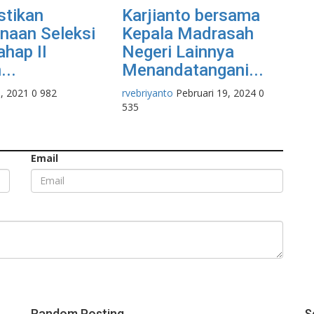
stikan
Karjianto bersama
naan Seleksi
Kepala Madrasah
hap II
Negeri Lainnya
...
Menandatangani...
5, 2021
0
982
rvebriyanto
Pebruari 19, 2024
0
535
Email
Random Posting
S