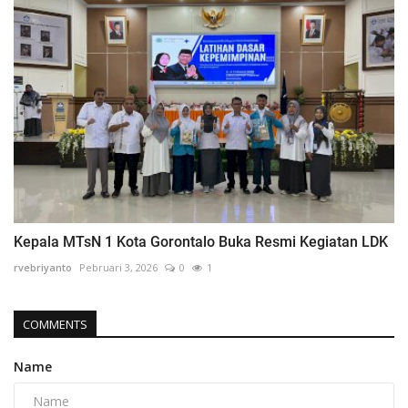
Kepala MTsN 1 Kota Gorontalo Buka Resmi Kegiatan LDK
rvebriyanto
Pebruari 3, 2026
0
1
COMMENTS
Name