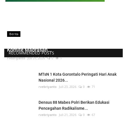
Berita
Kepala MTsN 1 Kota Gorontalo Lantik Pengurus
Komite Madrasah...
RECOMMENDED POSTS
rvebriyanto
Juli 31, 2026
0
1
MTsN 1 Kota Gorontalo Peringati Hari Anak
Nasional 2026...
rvebriyanto
Juli 23, 2026
0
71
Densus 88 Mabes Polri Berikan Edukasi
Pencegahan Radikalisme...
rvebriyanto
Juli 21, 2026
0
67