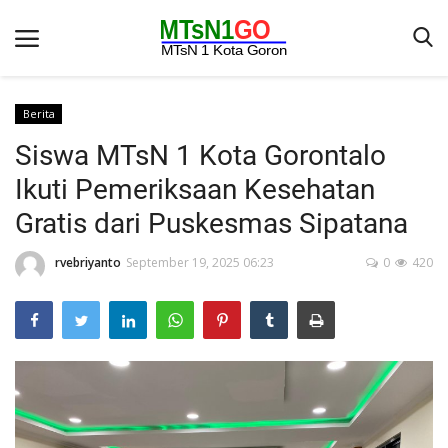
Berita
Siswa MTsN 1 Kota Gorontalo
Beranda
Ikuti Pemeriksaan Kesehatan
Berita
Gratis dari Puskesmas Sipatana
Kontak
rvebriyanto
September 19, 2025 06:23
0
420
Galeri
OPINI
Syarat dan Ketentuan
Aplikasi
Pengumuman