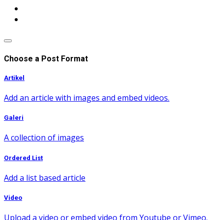
Choose a Post Format
Artikel
Add an article with images and embed videos.
Galeri
A collection of images
Ordered List
Add a list based article
Video
Upload a video or embed video from Youtube or Vimeo.