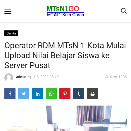
Berita
Operator RDM MTsN 1 Kota Mulai
Beranda
Upload Nilai Belajar Siswa ke
Berita
Server Pusat
Kontak
admin
April 8, 2022 08:49
0
1206
Galeri
OPINI
Syarat dan Ketentuan
Aplikasi
Pengumuman