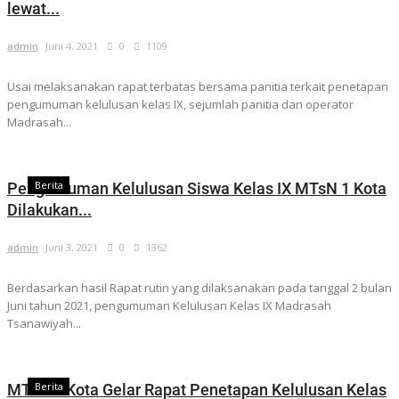
lewat...
admin
Juni 4, 2021
0
1109
Usai melaksanakan rapat terbatas bersama panitia terkait penetapan
pengumuman kelulusan kelas IX, sejumlah panitia dan operator
Madrasah...
Berita
Pengumuman Kelulusan Siswa Kelas IX MTsN 1 Kota
Dilakukan...
admin
Juni 3, 2021
0
1362
Berdasarkan hasil Rapat rutin yang dilaksanakan pada tanggal 2 bulan
Juni tahun 2021, pengumuman Kelulusan Kelas IX Madrasah
Tsanawiyah...
Berita
MTsN 1 Kota Gelar Rapat Penetapan Kelulusan Kelas