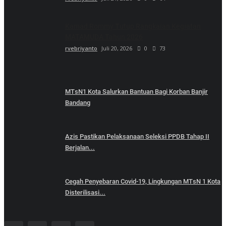
Kamad Rommy Tutup Rangkaian Kegiatan
MATAMUDA Tahun 2026
rvebriyanto
Juli 20, 2026
0
73
MTsN1 Kota Salurkan Bantuan Bagi Korban Banjir
Bandang
Azis Pastikan Pelaksanaan Seleksi PPDB Tahap II
Berjalan...
Cegah Penyebaran Covid-19, Lingkungan MTsN 1 Kota
Disterilisasi...