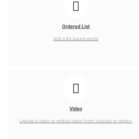
PPID
Whistleblowing System
Tentang Kami
Ordered List
Add a list based article
Video
Upload a video or embed video from Youtube or Vimeo.