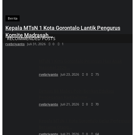
Berita
Kepala MTsN 1 Kota Gorontalo Lantik Pengurus
Komite Madrasah...
RECOMMENDED POSTS
rvebriyanto
Juli 31, 2026
0
1
MTsN 1 Kota Gorontalo Peringati Hari Anak
Nasional 2026...
rvebriyanto
Juli 23, 2026
0
75
Densus 88 Mabes Polri Berikan Edukasi
Pencegahan Radikalisme...
rvebriyanto
Juli 21, 2026
0
70
Kepala MTsN 1 Kota Gorontalo Gelar Pertemuan
Bersama Orang...
rvebriyanto
Juli 21, 2026
0
64