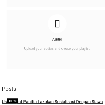
Audio
Upload your audios and create your playlist.
Posts
Berita
Usai Rapat Panitia Lakukan Sosialisasi Dengan Siswa