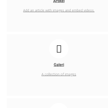
Artikel
PTSP Online
Add an article with images and embed videos.
SI-LEKHA (Guru dan Non ASN)
LKH Digital ( PPPK)
Madani
Pengumuman
PENGUMUMAN JALUR PRESTASI
PENGUMUMAN KELULUSAN PESERTA UJIAN CBT
Pengumuman Kelulusan
Galeri
Layanan Publik
A collection of images
Layanan pengaduan
Survey Layanan
Layanan PTSP
SP4N-LAPOR