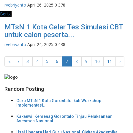
rvebriyanto
April 26, 2025
0
378
Berita
MTsN 1 Kota Gelar Tes Simulasi CBT
untuk calon peserta...
rvebriyanto
April 24, 2025
0
438
«
‹
3
4
5
6
7
8
9
10
11
›
Random Posting
Guru MTsN 1 Kota Gorontalo Ikuti Workshop
Implementasi...
Kakanwil Kemenag Gorontalo Tinjau Pelaksanaan
Asesmen Nasional...
Usai Upacara Hari Guru Nasional, Civitas Akademika