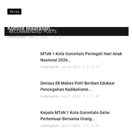
Berita
Kepala MTsN 1 Kota Gorontalo Lantik Pengurus
Komite Madrasah...
RECOMMENDED POSTS
rvebriyanto
Juli 31, 2026
0
1
MTsN 1 Kota Gorontalo Peringati Hari Anak
Nasional 2026...
rvebriyanto
Juli 23, 2026
0
71
Densus 88 Mabes Polri Berikan Edukasi
Pencegahan Radikalisme...
rvebriyanto
Juli 21, 2026
0
67
Kepala MTsN 1 Kota Gorontalo Gelar
Pertemuan Bersama Orang...
rvebriyanto
Juli 21, 2026
0
62