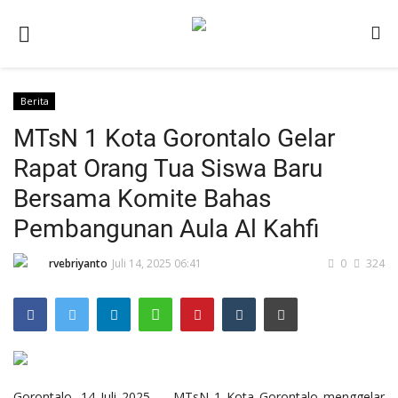
Berita
Beranda
MTsN 1 Kota Gorontalo Gelar
Berita
Rapat Orang Tua Siswa Baru
Kontak
Bersama Komite Bahas
Galeri
Pembangunan Aula Al Kahfi
OPINI
rvebriyanto
Juli 14, 2025 06:41
0
324
Syarat dan Ketentuan
Aplikasi
Pengumuman
Layanan Publik
Gorontalo, 14 Juli 2025 — MTsN 1 Kota Gorontalo menggelar