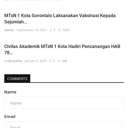
MTsN 1 Kota Gorontalo Laksanakan Vaksinasi Kepada
Sejumlah...
admin
September 15, 2021
0
1304
Civitas Akademik MTsN 1 Kota Hadiri Pencanangan HAB
78...
rvebriyanto
Januari 2, 2024
0
448
COMMENTS
Name
Email