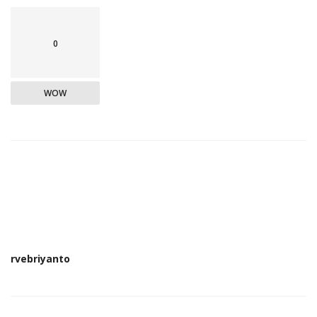
0
WOW
rvebriyanto